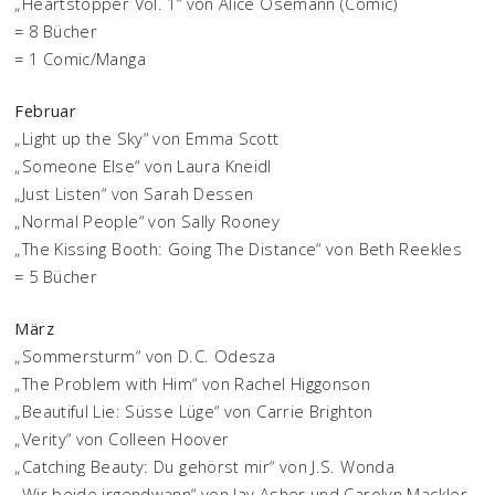
„Heartstopper Vol. 1“ von Alice Osemann (Comic)
= 8 Bücher
= 1 Comic/Manga
Februar
„Light up the Sky“ von Emma Scott
„Someone Else“ von Laura Kneidl
„Just Listen“ von Sarah Dessen
„Normal People“ von Sally Rooney
„The Kissing Booth: Going The Distance“ von Beth Reekles
= 5 Bücher
März
„Sommersturm“ von D.C. Odesza
„The Problem with Him“ von Rachel Higgonson
„Beautiful Lie: Süsse Lüge“ von Carrie Brighton
„Verity“ von Colleen Hoover
„Catching Beauty: Du gehörst mir“ von J.S. Wonda
„Wir beide irgendwann“ von Jay Asher und Carolyn Mackler