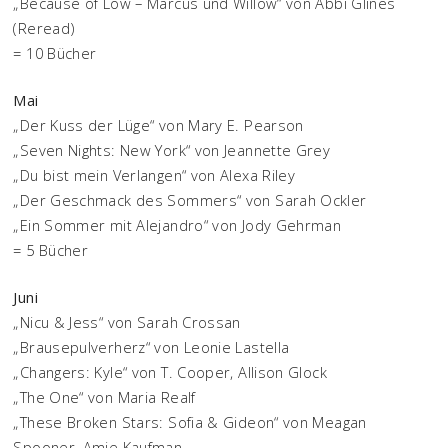
„Because of Low – Marcus und Willow“ von Abbi Glines
(Reread)
= 10 Bücher
Mai
„Der Kuss der Lüge“ von Mary E. Pearson
„Seven Nights: New York“ von Jeannette Grey
„Du bist mein Verlangen“ von Alexa Riley
„Der Geschmack des Sommers“ von Sarah Ockler
„Ein Sommer mit Alejandro“ von Jody Gehrman
= 5 Bücher
Juni
„Nicu & Jess“ von Sarah Crossan
„Brausepulverherz“ von Leonie Lastella
„Changers: Kyle“ von T. Cooper, Allison Glock
„The One“ von Maria Realf
„These Broken Stars: Sofia & Gideon“ von Meagan
Spooner, Amie Kaufman