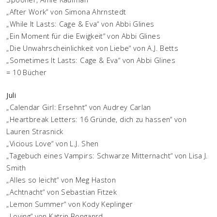
„After Work“ von Simona Ahrnstedt
„While It Lasts: Cage & Eva“ von Abbi Glines
„Ein Moment für die Ewigkeit“ von Abbi Glines
„Die Unwahrscheinlichkeit von Liebe“ von A.J. Betts
„Sometimes It Lasts: Cage & Eva“ von Abbi Glines
= 10 Bücher
Juli
„Calendar Girl: Ersehnt“ von Audrey Carlan
„Heartbreak Letters: 16 Gründe, dich zu hassen“ von
Lauren Strasnick
„Vicious Love“ von L.J. Shen
„Tagebuch eines Vampirs: Schwarze Mitternacht“ von Lisa J.
Smith
„Alles so leicht“ von Meg Haston
„Achtnacht“ von Sebastian Fitzek
„Lemon Summer“ von Kody Keplinger
„Loving“ von Katrin Bonganrd