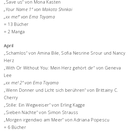
„Save us“ von Mona Kasten
„Your Name 1“ von Makoto Shinkai
„xx me!“ von Ema Toyama
= 13 Bücher
= 2 Manga
April
„Schamlos“ von Amina Bile, Sofia Nesrine Srour und Nancy
Herz
„With Or Without You: Mein Herz gehört dir“ von Geneva
Lee
„xx me! 2“ von Ema Toyama
„Wenn Donner und Licht sich berühren“ von Brittainy C.
Cherry
„Stille: Ein Wegweiser“ von Erling Kagge
„Sieben Nächte“ von Simon Strauss
„Morgen irgendwo am Meer“ von Adriana Popescu
= 6 Bücher