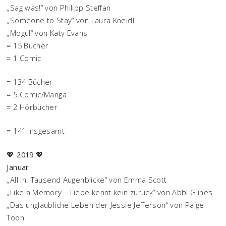
„Sag was!“ von Philipp Steffan
„Someone to Stay“ von Laura Kneidl
„Mogul“ von Katy Evans
= 15 Bücher
= 1 Comic
= 134 Bücher
= 5 Comic/Manga
= 2 Hörbücher
= 141 insgesamt
💖
2019
💖
Januar
„All In: Tausend Augenblicke“ von Emma Scott
„Like a Memory – Liebe kennt kein zurück“ von Abbi Glines
„Das unglaubliche Leben der Jessie Jefferson“ von Paige
Toon