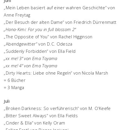
Juni
„Mein Leben basiert auf einer wahren Geschichte“ von
Anne Freytag
„Der Besuch der alten Dame“ von Friedrich Dürrenmatt
„Hana-Kimi: For you in full blossom 2“
„The Opposite of You“ von Rachel Higginson
„Abendgewitter“ von D.C. Odesza
„Suddenly Forbidden“ von Ella Field
„xx me! 3“ von Ema Toyama
„xx me! 4“ von Ema Toyama
„Dirty Hearts: Liebe ohne Regeln“ von Nicola Marsh
= 6 Bücher
= 3 Manga
Juli
„Broken Darkness: So verführerisch“ von M. O’Keefe
„Bitter Sweet Always“ von Ella Fields
„Cinder & Ella“ von Kelly Oram