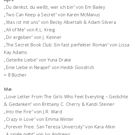
„Du denkst, du weißt, wer ich bin“ von Em Bailey
„Two Can Keep a Secret“ von Karen McManus
„Was ist mit uns“ von Becky Albertalli & Adam Silvera
„All of Me“ von K.L. Kreig
„Dir ergeben“ von J. Kenner
„The Secret Book Club: Ein fast perfekter Roman“ von Lissa
Kay Adams
„Geteilte Liebe“ von Yuna Drake
„Eine Liebe in Neapel“ von Heddi Goodrich
= 8 Bücher
Mai
„Love Letter From The Girls Who Feel Everyting – Gedichte
& Gedanken“ von Brittainy C. Cherry & Kandi Steiner
„Into the Fire“ von J.R. Ward
„Crazy in Love“ von Emma Winter
„Forever Free: San Teresa University“ von Kara Atkin
„A single night“ von Ivy Andrews