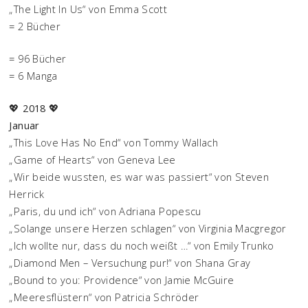
„The Light In Us“ von Emma Scott
= 2 Bücher
= 96 Bücher
= 6 Manga
💖
2018
💖
Januar
„This Love Has No End“ von Tommy Wallach
„Game of Hearts“ von Geneva Lee
„Wir beide wussten, es war was passiert“ von Steven
Herrick
„Paris, du und ich“ von Adriana Popescu
„Solange unsere Herzen schlagen“ von Virginia Macgregor
„Ich wollte nur, dass du noch weißt …“ von Emily Trunko
„Diamond Men – Versuchung pur!“ von Shana Gray
„Bound to you: Providence“ von Jamie McGuire
„Meeresflüstern“ von Patricia Schröder