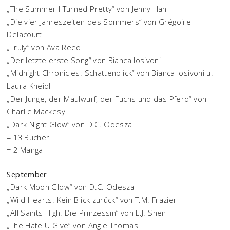
„The Summer I Turned Pretty“ von Jenny Han
„Die vier Jahreszeiten des Sommers“ von Grégoire
Delacourt
„Truly“ von Ava Reed
„Der letzte erste Song“ von Bianca Iosivoni
„Midnight Chronicles: Schattenblick“ von Bianca Iosivoni u.
Laura Kneidl
„Der Junge, der Maulwurf, der Fuchs und das Pferd“ von
Charlie Mackesy
„Dark Night Glow“ von D.C. Odesza
= 13 Bücher
= 2 Manga
September
„Dark Moon Glow“ von D.C. Odesza
„Wild Hearts: Kein Blick zurück“ von T.M. Frazier
„All Saints High: Die Prinzessin“ von L.J. Shen
„The Hate U Give“ von Angie Thomas