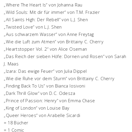
„Where The Heart Is“ von Johanna Rau
„Wild Souls: Mit dir für immer“ von T.M. Frazier
„All Saints High: Der Rebell“ von L.J. Shen
„Twisted Love“ von L.J. Shen
„Aus schwarzem Wasser“ von Anne Freytag
„Wie die Luft zum Atmen“ von Brittainy C. Cherry
„Heartstopper Vol. 2“ von Alice Oseman
„Das Reich der sieben Höfe: Dornen und Rosen“ von Sarah
J. Maas
„Izara: Das ewige Feuer“ von Julia Dippel
„Wie die Ruhe vor dem Sturm“ von Brittainy C. Cherry
„Finding Back To Us“ von Bianca Iosivoni
„Dark Thrill Glow“ von D.C. Odesza
„Prince of Passion: Henry“ von Emma Chase
„King of London“ von Louise Bay
„Queer Heroes“ von Arabelle Sicardi
= 18 Bücher
= 1 Comic