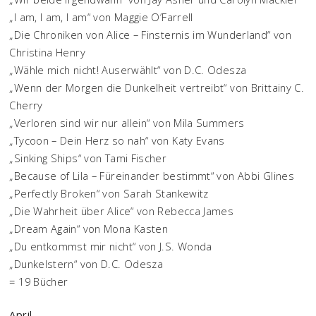
„I am, I am, I am“ von Maggie O’Farrell
„Die Chroniken von Alice – Finsternis im Wunderland“ von
Christina Henry
„Wähle mich nicht! Auserwählt“ von D.C. Odesza
„Wenn der Morgen die Dunkelheit vertreibt“ von Brittainy C.
Cherry
„Verloren sind wir nur allein“ von Mila Summers
„Tycoon – Dein Herz so nah“ von Katy Evans
„Sinking Ships“ von Tami Fischer
„Because of Lila – Füreinander bestimmt“ von Abbi Glines
„Perfectly Broken“ von Sarah Stankewitz
„Die Wahrheit über Alice“ von Rebecca James
„Dream Again“ von Mona Kasten
„Du entkommst mir nicht“ von J.S. Wonda
„Dunkelstern“ von D.C. Odesza
= 19 Bücher
April