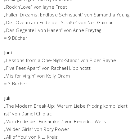
„Rock’n’Love“ von Jayne Frost
„Fallen Dreams: Endlose Sehnsucht“ von Samantha Young
„Der Ozean am Ende der Straße“ von Neil Gaiman
„Das Gegenteil von Hasen“ von Anne Freytag
= 9 Bücher
Juni
„Lessons from a One-Night-Stand“ von Piper Rayne
„Five Feet Apart“ von Rachael Lippincott
„V is for Virgin“ von Kelly Oram
= 3 Bücher
Juli
„The Modern Break-Up: Warum Liebe f*cking kompliziert
ist“ von Daniel Chidiac
„Vom Ende der Einsamkeit“ von Benedict Wells
„Wilder Girls“ von Rory Power
„All of You“ von K.L. Kreig