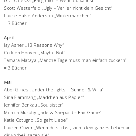
D.C. Odesza „Fang mich – Wenn du kannst“
Scott Westerfeld „Ugly – Verlier nicht dein Gesicht“
Laurie Halse Anderson „Wintermädchen“
= 7 Bücher
April
Jay Asher „13 Reasons Why“
Colleen Hoover „Maybe Not“
Tamara Mataya „Manche Tage muss man einfach zuckern“
= 3 Bücher
Mai
Abbi Glines „Under the lights – Gunner & Willa“
Sina Flammang „Mädchen aus Papier“
Jennifer Benkau „Soulsister“
Monica Murphy „Jade & Shepard – Fair Game“
Katie Cotugno „So geht Liebe“
Lauren Oliver „Wenn du stirbst, zieht dein ganzes Leben an
dir vorbei, sagen sie“