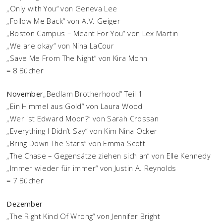
„Only with You“ von Geneva Lee
„Follow Me Back“ von A.V. Geiger
„Boston Campus – Meant For You“ von Lex Martin
„We are okay“ von Nina LaCour
„Save Me From The Night“ von Kira Mohn
= 8 Bücher
November
„Bedlam Brotherhood“ Teil 1
„Ein Himmel aus Gold“ von Laura Wood
„Wer ist Edward Moon?“ von Sarah Crossan
„Everything I Didn’t Say“ von Kim Nina Ocker
„Bring Down The Stars“ von Emma Scott
„The Chase – Gegensätze ziehen sich an“ von Elle Kennedy
„Immer wieder für immer“ von Justin A. Reynolds
= 7 Bücher
Dezember
„The Right Kind Of Wrong“ von Jennifer Bright