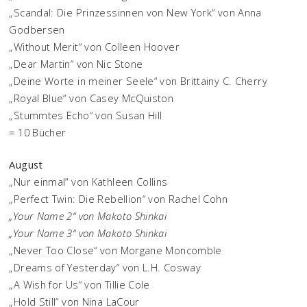
„Scandal: Die Prinzessinnen von New York“ von Anna
Godbersen
„Without Merit“ von Colleen Hoover
„Dear Martin“ von Nic Stone
„Deine Worte in meiner Seele“ von Brittainy C. Cherry
„Royal Blue“ von Casey McQuiston
„Stummtes Echo“ von Susan Hill
= 10 Bücher
August
„Nur einmal“ von Kathleen Collins
„Perfect Twin: Die Rebellion“ von Rachel Cohn
„Your Name 2“
von Makoto Shinkai
„Your Name 3“ von Makoto Shinkai
„Never Too Close“ von Morgane Moncomble
„Dreams of Yesterday“ von L.H. Cosway
„A Wish for Us“ von Tillie Cole
„Hold Still“ von Nina LaCour