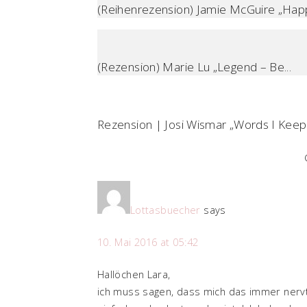
(Reihenrezension) Jamie McGuire „Happ
(Rezension) Marie Lu „Legend – Be...
Rezension | Josi Wismar „Words I Keep
Lottasbuecher
says
10. Mai 2016 at 05:42
Hallöchen Lara,
ich muss sagen, dass mich das immer nervt,