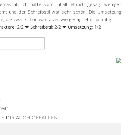
errascht, ich hatte vom Inhalt ehrlich gesagt weniger
samt und der Schreibstil war sehr schön. Die Umsetzung
hte, die zwar schön war, aber wie gesagt eher unnötig.
raktere:
2/2 ❤
Schreibstil:
2/2 ❤
Umsetzung:
1/2
“
eit“
E DIR AUCH GEFALLEN