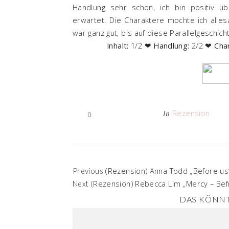
Handlung sehr schön, ich bin positiv üb
erwartet. Die Charaktere mochte ich alle
war ganz gut, bis auf diese Parallelgeschic
Inhalt:
1/2 ❤
Handlung:
2/2 ❤
Cha
Rezension
In
0
(Rezension) Anna Todd „Before us
Previous
(Rezension) Rebecca Lim „Mercy – Befr
Next
DAS KÖNNT