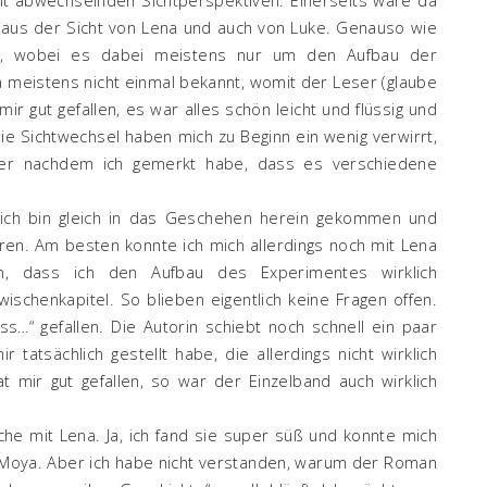
el aus der Sicht von Lena und auch von Luke. Genauso wie
rn, wobei es dabei meistens nur um den Aufbau der
a meistens nicht einmal bekannt, womit der Leser (glaube
 mir gut gefallen, es war alles schön leicht und flüssig und
e Sichtwechsel haben mich zu Beginn ein wenig verwirrt,
 aber nachdem ich gemerkt habe, dass es verschiedene
, ich bin gleich in das Geschehen herein gekommen und
ren. Am besten konnte ich mich allerdings noch mit Lena
len, dass ich den Aufbau des Experimentes wirklich
wischenkapitel. So blieben eigentlich keine Fragen offen.
s…“ gefallen. Die Autorin schiebt noch schnell ein paar
r tatsächlich gestellt habe, die allerdings nicht wirklich
 mir gut gefallen, so war der Einzelband auch wirklich
ache mit Lena. Ja, ich fand sie super süß und konnte mich
 in Moya. Aber ich habe nicht verstanden, warum der Roman