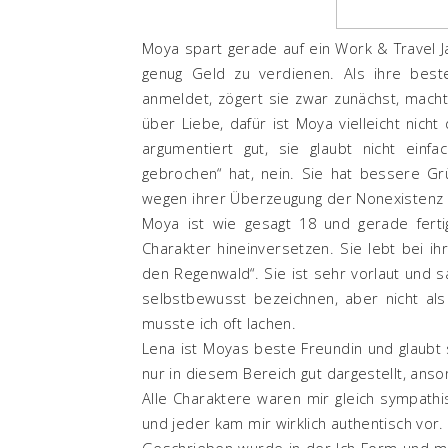
Moya spart gerade auf ein Work & Travel Ja
genug Geld zu verdienen. Als ihre beste
anmeldet, zögert sie zwar zunächst, macht
über Liebe, dafür ist Moya vielleicht nich
argumentiert gut, sie glaubt nicht einfa
gebrochen“ hat, nein. Sie hat bessere Grü
wegen ihrer Überzeugung der Nonexistenz 
Moya ist wie gesagt 18 und gerade ferti
Charakter hineinversetzen. Sie lebt bei ih
den Regenwald“. Sie ist sehr vorlaut und 
selbstbewusst bezeichnen, aber nicht als 
musste ich oft lachen.
Lena ist Moyas beste Freundin und glaubt s
nur in diesem Bereich gut dargestellt, anso
Alle Charaktere waren mir gleich sympathis
und jeder kam mir wirklich authentisch vor.
Geschrieben wurde in der Ich-Form und mi