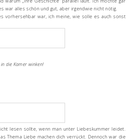
d warum „ihre Geschichte“ parallel läuft. Ich möchte gar
 es war alles schön und gut, aber irgendwie nicht nötig.
es vorhersehbar war, ich meine, wie solle es auch sonst
s in die Kamer winken!
cht lesen sollte, wenn man unter Liebeskummer leidet.
das Thema Liebe machen dich verrückt. Dennoch war die