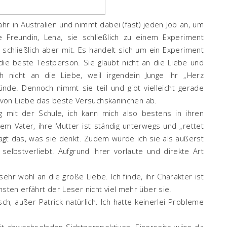
hr in Australien und nimmt dabei (fast) jeden Job an, um
 Freundin, Lena, sie schließlich zu einem Experiment
 schließlich aber mit. Es handelt sich um ein Experiment
t die beste Testperson. Sie glaubt nicht an die Liebe und
ch nicht an die Liebe, weil irgendein Junge ihr „Herz
nde. Dennoch nimmt sie teil und gibt vielleicht gerade
von Liebe das beste Versuchskaninchen ab.
g mit der Schule, ich kann mich also bestens in ihren
rem Vater, ihre Mutter ist ständig unterwegs und „rettet
sagt das, was sie denkt. Zudem würde ich sie als äußerst
selbstverliebt. Aufgrund ihrer vorlaute und direkte Art
ehr wohl an die große Liebe. Ich finde, ihr Charakter ist
nsten erfährt der Leser nicht viel mehr über sie.
ch, außer Patrick natürlich. Ich hatte keinerlei Probleme
t abwechselnden Sichtperspektiven. Einerseits wäre da