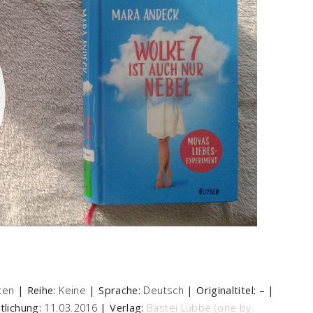
iten
| Reihe:
Keine
| Sprache:
Deutsch
| Originaltitel: – |
tlichung:
11.03.2016
| Verlag:
Bastei Lübbe (one by