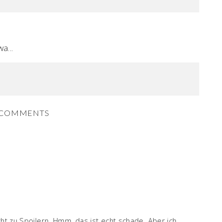
a...
COMMENTS
cht zu Spoilern. Hmm, das ist echt schade. Aber ich