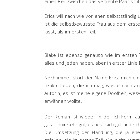
einen Beil zwischen das verliebte Paar sch
Erica will nach wie vor eher selbstständig 
ist die selbstbewusste Frau aus dem ersten
lässt, als im ersten Teil.
Blake ist ebenso genauso wie im ersten T
alles und jeden haben, aber in erster Linie E
Noch immer stört der Name Erica mich einf
realen Leben, die ich mag, was einfach är
Autorin, es ist meine eigene Doofheit, wes
erwähnen wollte.
Der Roman ist wieder in der Ich-Form aus
gefällt mir sehr gut, es liest sich gut und s
Die Umsetzung der Handlung, die ja eher
gefallen, wie im ersten Teil. Vielleicht kom