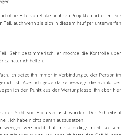
lagen.
und ohne Hilfe von Blake an ihren Projekten arbeiten. Sie
 Teil, auch wenn sie sich in diesem häufiger unterwerfen
eil. Sehr bestimmerisch, er möchte die Kontrolle über
rica natürlich helfen.
ach, ich setze ihn immer in Verbindung zu der Person im
gerlich ist. Aber ich gebe da keineswegs die Schuld der
wegen ich den Punkt aus der Wertung lasse, ihn aber hier
 der Sicht von Erica verfasst worden. Der Schreibstil
chnell, ich habe nichts daran auszusetzen.
 weniger verspricht, hat mir allerdings nicht so sehr
mt es mir auch nur so vor, aber ich hatte das Gefühl, dass