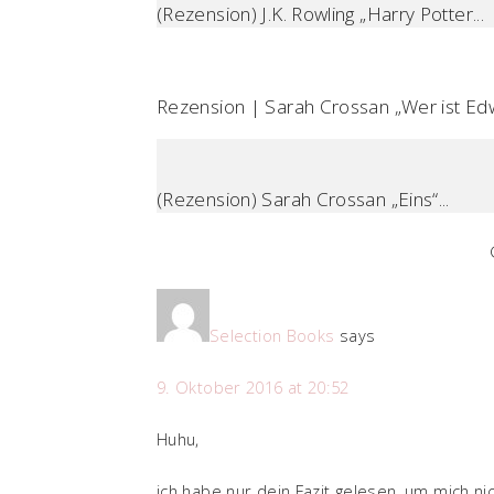
(Rezension) J.K. Rowling „Harry Potter...
Rezension | Sarah Crossan „Wer ist Edw
(Rezension) Sarah Crossan „Eins“...
Selection Books
says
9. Oktober 2016 at 20:52
Huhu,
ich habe nur dein Fazit gelesen, um mich ni