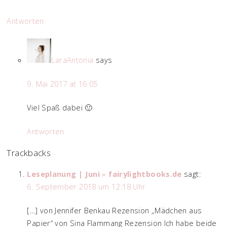
Antworten
LaraAntonia
says
9. Mai 2017 at 16:05
Viel Spaß dabei 🙂
Antworten
Trackbacks
Leseplanung | Juni – fairylightbooks.de
sagt:
6. September 2018 um 12:18 Uhr
[…] von Jennifer Benkau Rezension „Mädchen aus
Papier“ von Sina Flammang Rezension Ich habe beide