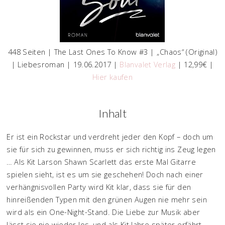
448 Seiten | The Last Ones To Know #3 | „Chaos“ (Original)
| Liebesroman | 19.06.2017 |
Blanvalet Verlag
| 12,99€ |
Hier kaufen
Inhalt
Er ist ein Rockstar und verdreht jeder den Kopf – doch um
sie für sich zu gewinnen, muss er sich richtig ins Zeug legen
… Als Kit Larson Shawn Scarlett das erste Mal Gitarre
spielen sieht, ist es um sie geschehen! Doch nach einer
verhängnisvollen Party wird Kit klar, dass sie für den
hinreißenden Typen mit den grünen Augen nie mehr sein
wird als ein One-Night-Stand. Die Liebe zur Musik aber
lässt sie nie wieder los, und als Kit Jahre später erfährt,