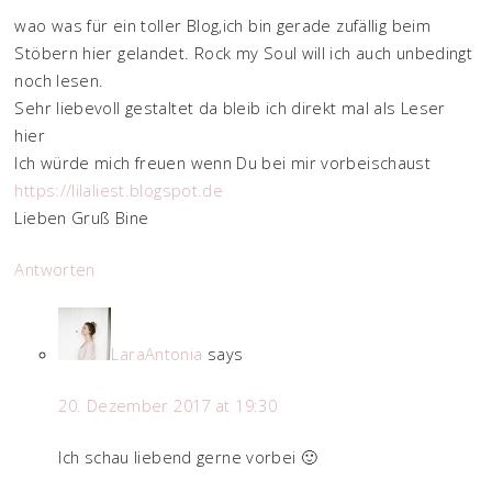
wao was für ein toller Blog,ich bin gerade zufällig beim
Stöbern hier gelandet. Rock my Soul will ich auch unbedingt
noch lesen.
Sehr liebevoll gestaltet da bleib ich direkt mal als Leser
hier
Ich würde mich freuen wenn Du bei mir vorbeischaust
https://lilaliest.blogspot.de
Lieben Gruß Bine
Antworten
LaraAntonia
says
20. Dezember 2017 at 19:30
Ich schau liebend gerne vorbei 🙂