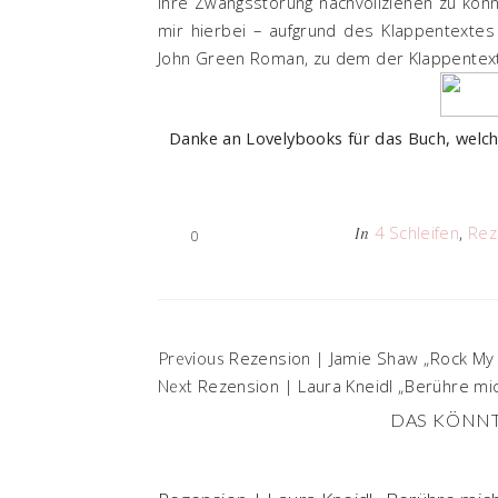
ihre Zwangsstörung nachvollziehen zu kön
mir hierbei – aufgrund des Klappentextes 
John Green Roman, zu dem der Klappentext 
Danke an Lovelybooks für das Buch, welch
4 Schleifen
,
Rez
In
0
Rezension | Jamie Shaw „Rock My
Previous
Rezension | Laura Kneidl „Berühre mich
Next
DAS KÖNNT