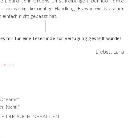
nen, durch John Greens Umschreibungen. Dennoch fehlte
– ein wenig die richtige Handlung. Es war ein typischer
einfach nicht gepasst hat.
es mir für eine Leserunde zur Verfügung gestellt wurde!
Liebst, Lara
ension
 Dreams“
. Nicht.“
E DIR AUCH GEFALLEN