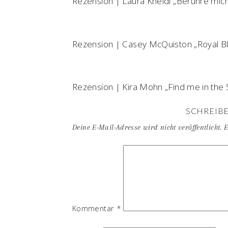
Rezension | Laura Kneidl „Berühre mich.
Rezension | Casey McQuiston „Royal Blu
Rezension | Kira Mohn „Find me in the S
SCHREIB
Deine E-Mail-Adresse wird nicht veröffentlicht.
E
Kommentar
*