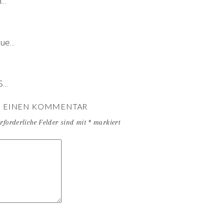
..
e...
...
E EINEN KOMMENTAR
rforderliche Felder sind mit
*
markiert