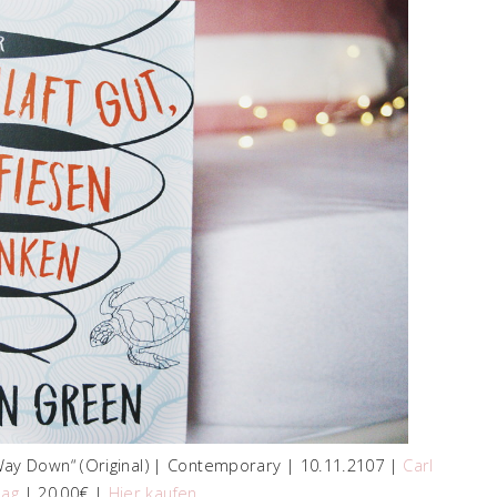
 Way Down“ (Original) | Contemporary | 10.11.2107 |
Carl
lag
| 20,00€ |
Hier kaufen