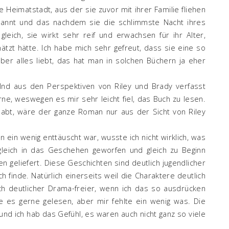
re Heimatstadt, aus der sie zuvor mit ihrer Familie fliehen
nannt und das nachdem sie die schlimmste Nacht ihres
gleich, sie wirkt sehr reif und erwachsen für ihr Alter,
ätzt hätte. Ich habe mich sehr gefreut, dass sie eine so
 über alles liebt, das hat man in solchen Büchern ja eher
lnd aus den Perspektiven von Riley und Brady verfasst
rne, weswegen es mir sehr leicht fiel, das Buch zu lesen.
habt, wäre der ganze Roman nur aus der Sicht von Riley
ein wenig enttäuscht war, wusste ich nicht wirklich, was
 gleich in das Geschehen geworfen und gleich zu Beginn
n geliefert. Diese Geschichten sind deutlich jugendlicher
h finde. Natürlich einerseits weil die Charaktere deutlich
auch deutlicher Drama-freier, wenn ich das so ausdrücken
be es gerne gelesen, aber mir fehlte ein wenig was. Die
nd ich hab das Gefühl, es waren auch nicht ganz so viele