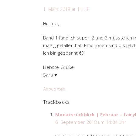
1. März 2018 at 11:13
Hi Lara,
Band 1 fand ich super, 2 und 3 müsste ich 
mäßig gefallen hat. Emotionen sind bis jet
Ich bin gespannt 🙂
Liebste Grüße
Sara ♥
Antworten
Trackbacks
Monatsrückblick | Februar – fairy
6. September 2018 um 14:04 Uhr