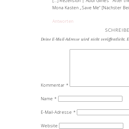
[…] Rezension | Abbi Glines “ After t
Mona Kasten „Save Me“ [Nächster Bei
Antworten
SCHREIB
Deine E-Mail-Adresse wird nicht veröffentlicht.
E
Kommentar
*
Name
*
E-Mail-Adresse
*
Website