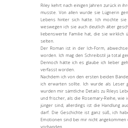
Riley kehrt nach einigen Jahren zurück in ih
musste. Von allen wurde sie Lügnerin ge
Lebens hinter sich hatte. Ich mochte sie 
weswegen ich sie auch deutlich älter gesch
liebenswerte Familie hat, die sie wirklich
selten.
Der Roman ist in der Ich-Form, abwechse
worden. Ich mag den Schreibstil ja total ge
Dennoch hätte ich es glaube ich lieber ge
verfasst worden.
Nachdem ich von den ersten beiden Bänden 
ich erwarten sollte. Ich wurde als Leser
wurden mir sämtliche Details zu Rileys Lebe
und frischer, als die Rosemary-Reihe, wie ic
jünger sind, allerdings ist die Handlung 
darf. Die Geschichte ist ganz süß, ich ha
Emotionen sind bei mir nicht angekommen u
vorhanden.