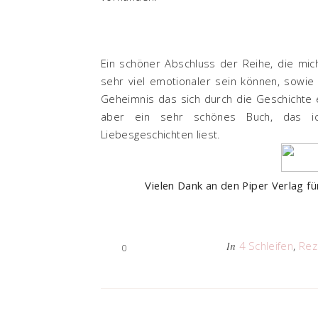
Ein schöner Abschluss der Reihe, die mich
sehr viel emotionaler sein können, sowie 
Geheimnis das sich durch die Geschichte e
aber ein sehr schönes Buch, das i
Liebesgeschichten liest.
Vielen Dank an den Piper Verlag fü
4 Schleifen
,
Rez
In
0