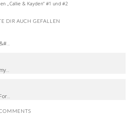
en „Callie & Kayden“ #1 und #2
E DIR AUCH GEFALLEN
#...
y...
or...
COMMENTS