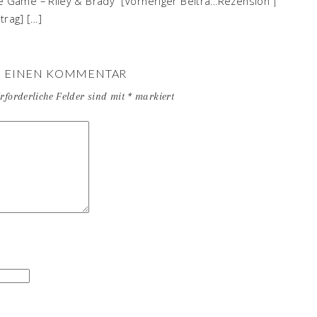
he Game – Riley & Brady“ [Vorheriger Beitra…Rezension |
trag] […]
E EINEN KOMMENTAR
rforderliche Felder sind mit
*
markiert