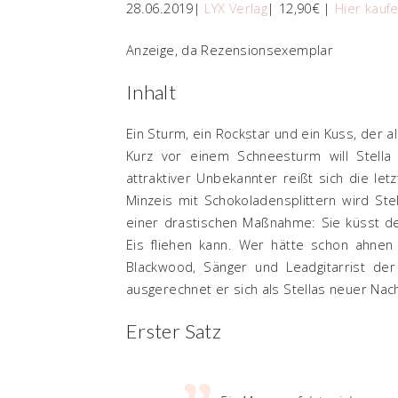
28.06.2019|
LYX Verlag
| 12,90€ |
Hier kauf
Anzeige, da Rezensionsexemplar
Inhalt
Ein Sturm, ein Rockstar und ein Kuss, der a
Kurz vor einem Schneesturm will Stella
attraktiver Unbekannter reißt sich die let
Minzeis mit Schokoladensplittern wird Ste
einer drastischen Maßnahme: Sie küsst d
Eis fliehen kann. Wer hätte schon ahne
Blackwood, Sänger und Leadgitarrist der
ausgerechnet er sich als Stellas neuer Na
Erster Satz