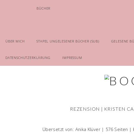
BÜCHER
ÜBER MICH
STAPEL UNGELESENER BÜCHER (SUB)
GELESENE B
DATENSCHUTZERKLÄRUNG
IMPRESSUM
REZENSION | KRISTEN CA
Übersetzt von: Anika Klüver | 576 Seiten | 