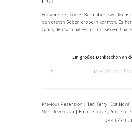
Fazit
Ein wunderschönes Buch über zwei Mensch
den ersten Seiten erobern konnten. Es hat
zutun, dennoch hat es mir mit seinen Chara
Ein großes Dankeschön an de
4 Schleifen
,
Rez
In
0
Rezension | Teri Terry „Exit Now!“
Previous
Rezension | Emma Chase „Prince of Pa
Next
DAS KÖNNT