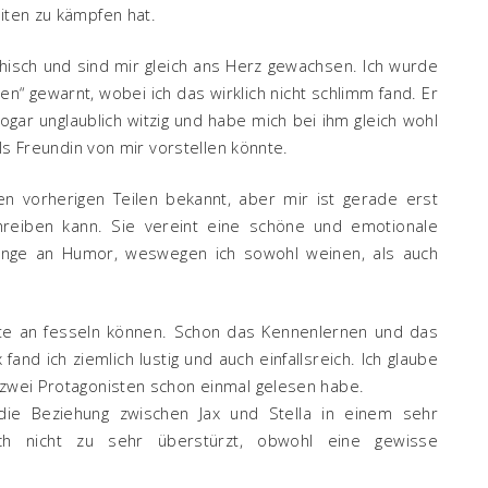
eiten zu kämpfen hat.
isch und sind mir gleich ans Herz gewachsen. Ich wurde
n“ gewarnt, wobei ich das wirklich nicht schlimm fand. Er
 sogar unglaublich witzig und habe mich bei ihm gleich wohl
als Freundin von mir vorstellen könnte.
n vorherigen Teilen bekannt, aber mir ist gerade erst
chreiben kann. Sie vereint eine schöne und emotionale
nge an Humor, weswegen ich sowohl weinen, als auch
ite an fesseln können. Schon das Kennenlernen und das
and ich ziemlich lustig und auch einfallsreich. Ich glaube
 zwei Protagonisten schon einmal gelesen habe.
ie Beziehung zwischen Jax und Stella in einem sehr
h nicht zu sehr überstürzt, obwohl eine gewisse