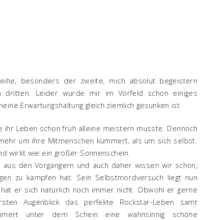
ihe, besonders der zweite, mich absolut begeistern
 dritten. Leider wurde mir im Vorfeld schon einiges
eine Erwartungshaltung gleich ziemlich gesunken ist.
die ihr Leben schon früh alleine meistern musste. Dennoch
 mehr um ihre Mitmenschen kümmert, als um sich selbst.
nd wirkt wie ein großer Sonnenschein.
on aus den Vorgängern und auch daher wissen wir schon,
gen zu kämpfen hat. Sein Selbstmordversuch liegt nun
 hat er sich natürlich noch immer nicht. Obwohl er gerne
ersten Augenblick das perfekte Rockstar-Leben samt
lummert unter dem Schein eine wahnsinnig schöne