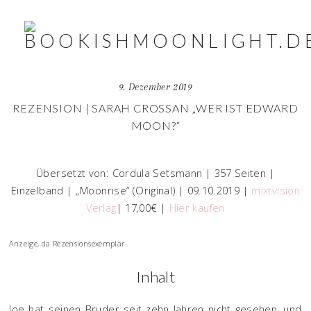
9. Dezember 2019
REZENSION | SARAH CROSSAN „WER IST EDWARD
MOON?“
Übersetzt von: Cordula Setsmann | 357 Seiten |
Einzelband | „Moonrise“ (Original) | 09.10.2019 |
mixtvision
Verlag
| 17,00€ |
Hier kaufen
Anzeige, da Rezensionsexemplar
Inhalt
Joe hat seinen Bruder seit zehn Jahren nicht gesehen, und