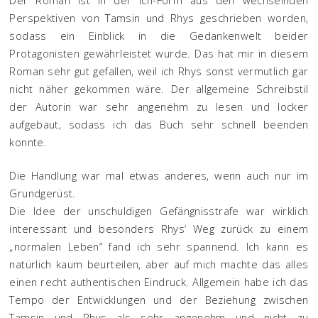
Der Roman ist in der Ich-Form aus den wechselnden
Perspektiven von Tamsin und Rhys geschrieben worden,
sodass ein Einblick in die Gedankenwelt beider
Protagonisten gewährleistet wurde. Das hat mir in diesem
Roman sehr gut gefallen, weil ich Rhys sonst vermutlich gar
nicht näher gekommen wäre. Der allgemeine Schreibstil
der Autorin war sehr angenehm zu lesen und locker
aufgebaut, sodass ich das Buch sehr schnell beenden
konnte.
Die Handlung war mal etwas anderes, wenn auch nur im
Grundgerüst.
Die Idee der unschuldigen Gefängnisstrafe war wirklich
interessant und besonders Rhys‘ Weg zurück zu einem
„normalen Leben“ fand ich sehr spannend. Ich kann es
natürlich kaum beurteilen, aber auf mich machte das alles
einen recht authentischen Eindruck. Allgemein habe ich das
Tempo der Entwicklungen und der Beziehung zwischen
Tamsin und Rhys als sehr angenehm und nicht zu