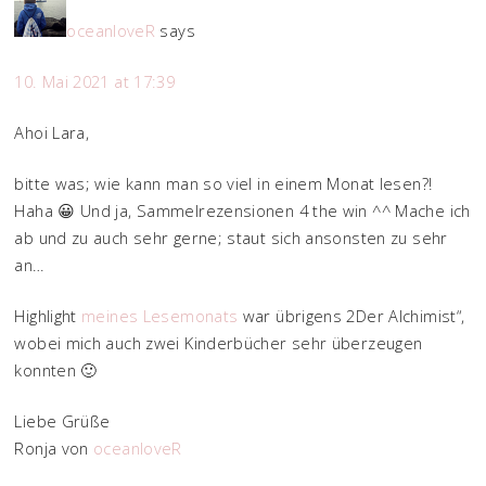
oceanloveR
says
10. Mai 2021 at 17:39
Ahoi Lara,
bitte was; wie kann man so viel in einem Monat lesen?!
Haha 😀 Und ja, Sammelrezensionen 4 the win ^^ Mache ich
ab und zu auch sehr gerne; staut sich ansonsten zu sehr
an…
Highlight
meines Lesemonats
war übrigens 2Der Alchimist“,
wobei mich auch zwei Kinderbücher sehr überzeugen
konnten 🙂
Liebe Grüße
Ronja von
oceanloveR