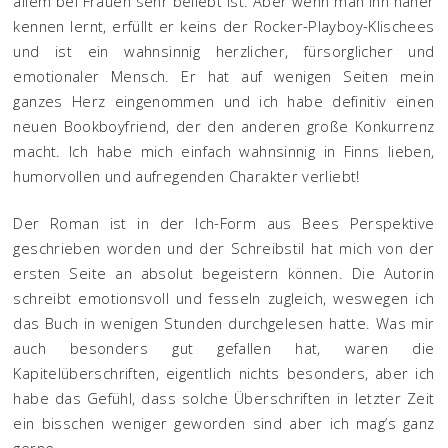
allem bei Frauen sehr beliebt ist. Aber wenn man ihn näher
kennen lernt, erfüllt er keins der Rocker-Playboy-Klischees
und ist ein wahnsinnig herzlicher, fürsorglicher und
emotionaler Mensch. Er hat auf wenigen Seiten mein
ganzes Herz eingenommen und ich habe definitiv einen
neuen Bookboyfriend, der den anderen große Konkurrenz
macht. Ich habe mich einfach wahnsinnig in Finns lieben,
humorvollen und aufregenden Charakter verliebt!
Der Roman ist in der Ich-Form aus Bees Perspektive
geschrieben worden und der Schreibstil hat mich von der
ersten Seite an absolut begeistern können. Die Autorin
schreibt emotionsvoll und fesseln zugleich, weswegen ich
das Buch in wenigen Stunden durchgelesen hatte. Was mir
auch besonders gut gefallen hat, waren die
Kapitelüberschriften, eigentlich nichts besonders, aber ich
habe das Gefühl, dass solche Überschriften in letzter Zeit
ein bisschen weniger geworden sind aber ich mag’s ganz