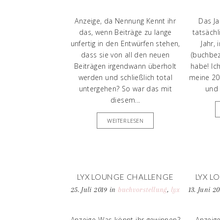
NEUERSCHEINUNGEN 2021
buchvo
2. HALBJAHR
Anzeige, da Nennung Kennt ihr
Das Ja
das, wenn Beiträge zu lange
tatsächl
unfertig in den Entwürfen stehen,
Jahr,
dass sie von all den neuen
(buchbez
Beiträgen irgendwann überholt
habe! Ic
werden und schließlich total
meine 20
untergehen? So war das mit
und 
diesem...
WEITERLESEN
LYX LOUNGE CHALLENGE
LYX L
JULI | „FLYING HIGH“ VON
JUNI |
25. Juli 2019
in
buchvorstellung
,
lyx
13. Juni 2
BIANCA IOSIVONI +
MONA K
NOTIZBUCH BIS 28.07.!
Ü
Anzeige Was könnt ihr gewinnen?
Anzeige