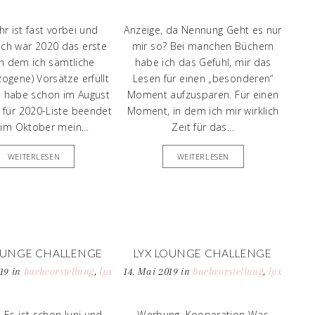
MÖCHTE!
LESEN WILL!
rstellung
,
leseplanung
meine fantasien
hr ist fast vorbei und
Anzeige, da Nennung Geht es nur
ich war 2020 das erste
mir so? Bei manchen Büchern
 in dem ich sämtliche
habe ich das Gefühl, mir das
ogene) Vorsätze erfüllt
Lesen für einen „besonderen“
h habe schon im August
Moment aufzusparen. Für einen
 für 2020-Liste beendet
Moment, in dem ich mir wirklich
im Oktober mein...
Zeit für das...
WEITERLESEN
WEITERLESEN
OUNGE CHALLENGE
LYX LOUNGE CHALLENGE
 „HOPE AGAIN“ VON
MAI | „MOGUL – WENN DU
019
in
buchvorstellung
,
lyx
14. Mai 2019
in
buchvorstellung
,
lyx
ASTEN + EXKLUSIVE
MICH BERÜHRST“ VON KATY
BERRASCHUNG
EVANS
 Es ist schon Juni und
Werbung, Kooperation Was