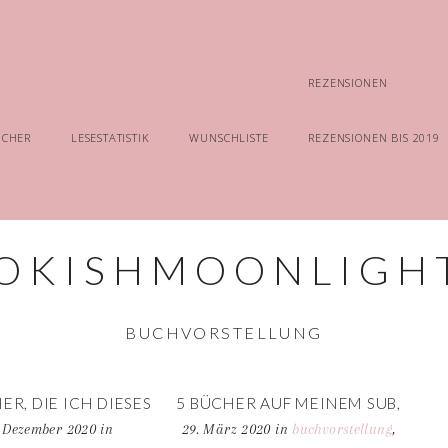
REZENSIONEN
ÜCHER
LESESTATISTIK
WUNSCHLISTE
REZENSIONEN BIS 2019
BUCHVORSTELLUNG
ER, DIE ICH DIESES
5 BÜCHER AUF MEINEM SUB,
R NOCH BEENDEN
DIE ICH (NOCH) NICHT
. Dezember 2020
in
29. März 2020
in
buchvorstellung
,