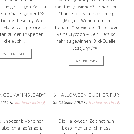
t einigen Tagen Zeit für
könnt ihr gewinnen? Ihr habt die
hste Challenge der LYX
Chance die Neuerscheinung
bei der Lesejury! Wie
„Mogul – Wenn du mich
m Mai erklärt gehöre ich
berührst“, sowie den 1. Teil der
an zu den LYXperten,
Reihe „Tycoon – Dein Herz so
die euch...
nah“ zu gewinnen! Bild-Quelle:
Lesejury/LYX...
WEITERLESEN
WEITERLESEN
ENGELMANNS „BABY“
6 HALLOWEEN-BÜCHER FÜR
UND ICH | 2
KLEINE ANGSTHASEN
 2019
in
buchvorstellung
,
10. Oktober 2018
in
buchvorstellung
,
ZREZENSIONEN
rezension
,
rezension
meine fantasien
, unbezahlt Vor einer
Die Halloween-Zeit hat nun
habe ich angefangen,
begonnen und ich muss