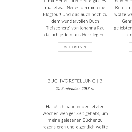
n mit der Autorin Heute gibt es
meinen Ho
mal etwas Neues bei mir: eine
Bereich 
Blogtour! Und das auch noch zu
wollte w
dem wundervollen Buch
Genr
„Tiefseeherz“ von Johanna Rau,
geliebte
das ich jedem ans Herz legen...
en
WEITERLESEN
BUCHVORSTELLUNG | 3
LESENWERTE BÜCHER
21. September 2018
in
VORGESTELT
buchvorstellung
Hallo! Ich habe in den letzten
Wochen weniger Zeit gehabt, um
meine gelesenen Bücher zu
rezensieren und eigentlich wollte