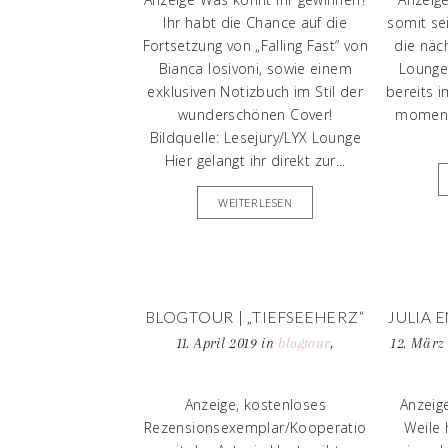
Ihr habt die Chance auf die
somit sei
Fortsetzung von „Falling Fast“ von
die näc
Bianca Iosivoni, sowie einem
Lounge 
exklusiven Notizbuch im Stil der
bereits i
wunderschönen Cover!
moment
Bildquelle: Lesejury/LYX Lounge
Hier gelangt ihr direkt zur...
WEITERLESEN
BLOGTOUR | „TIEFSEEHERZ“
JULIA 
VON JOHANNA RAU
11. April 2019
in
blogtour
,
12. März
KUR
buchvorstellung
kurz
Anzeige, kostenloses
Anzeige
Rezensionsexemplar/Kooperatio
Weile 