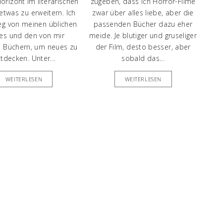
rizont im literarischen
zugeben, dass ich Horror-Filme
etwas zu erweitern. Ich
zwar über alles liebe, aber die
eg von meinen üblichen
passenden Bücher dazu eher
es und den von mir
meide. Je blutiger und gruseliger
n Büchern, um neues zu
der Film, desto besser, aber
tdecken. Unter...
sobald das...
WEITERLESEN
WEITERLESEN