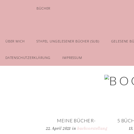
BÜCHER
ÜBER MICH
STAPEL UNGELESENER BÜCHER (SUB)
GELESENE B
DATENSCHUTZERKLÄRUNG
IMPRESSUM
MEINE BÜCHER-
5 BÜCH
WUNSCHLISTE –
JAH
22. April 2021
in
buchvorstellung
13