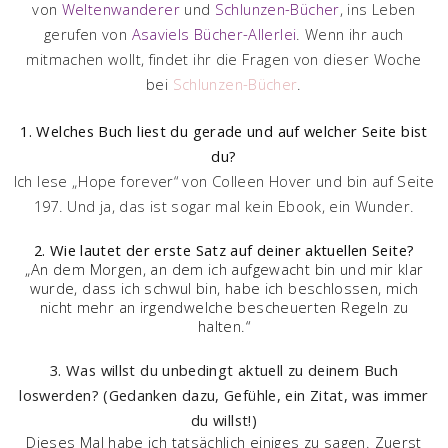
von
Weltenwanderer
und
Schlunzen-Bücher
, ins Leben
gerufen von
Asaviels Bücher-Allerlei
. Wenn ihr auch
mitmachen wollt, findet ihr die Fragen von dieser Woche
bei
Schlunzen-Bücher
.
1. Welches Buch liest du gerade und auf welcher Seite bist
du?
Ich lese „Hope forever“ von Colleen Hover und bin auf Seite
197. Und ja, das ist sogar mal kein Ebook, ein Wunder.
2. Wie lautet der erste Satz auf deiner aktuellen Seite?
„An dem Morgen, an dem ich aufgewacht bin und mir klar
wurde, dass ich schwul bin, habe ich beschlossen, mich
nicht mehr an irgendwelche bescheuerten Regeln zu
halten.“
3. Was willst du unbedingt aktuell zu deinem Buch
loswerden? (Gedanken dazu, Gefühle, ein Zitat, was immer
du willst!)
Dieses Mal habe ich tatsächlich einiges zu sagen. Zuerst