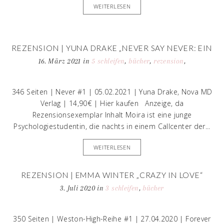
WEITERLESEN
REZENSION | YUNA DRAKE „NEVER SAY NEVER: EIN
BLICK IN MEINE SEELE“
16. März 2021
in
5 schleifen
,
bücher
,
rezension
,
rezensionsexemplar
346 Seiten | Never #1 | 05.02.2021 | Yuna Drake, Nova MD
Verlag | 14,90€ | Hier kaufen Anzeige, da
Rezensionsexemplar Inhalt Moira ist eine junge
Psychologiestudentin, die nachts in einem Callcenter der...
WEITERLESEN
REZENSION | EMMA WINTER „CRAZY IN LOVE“
3. Juli 2020
in
3 schleifen
,
bücher
350 Seiten | Weston-High-Reihe #1 | 27.04.2020 | Forever