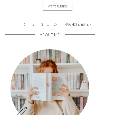
WEITERLESEN
…
1
2
3
27
NÄCHSTE SEITE »
ABOUT ME