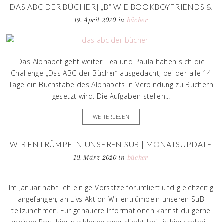
DAS ABC DER BÜCHER| „B“ WIE BOOKBOYFRIENDS &
BOOKGIRLFRIENDS
19. April 2020
in
bücher
Das Alphabet geht weiter! Lea und Paula haben sich die
Challenge „Das ABC der Bücher“ ausgedacht, bei der alle 14
Tage ein Buchstabe des Alphabets in Verbindung zu Büchern
gesetzt wird. Die Aufgaben stellen...
WEITERLESEN
WIR ENTRÜMPELN UNSEREN SUB | MONATSUPDATE
FEBRUAR
10. März 2020
in
bücher
Im Januar habe ich einige Vorsätze forumliert und gleichzeitig
angefangen, an Livs Aktion Wir entrümpeln unseren SuB
teilzunehmen. Für genauere Informationen kannst du gerne
meinen Post hier nachlesen oder direkt bei Liv hier vorbei...