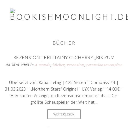
BÜCHER
REZENSION | BRITTAINY C. CHERRY „BIS ZUM
HELLSTEN MORGEN“
24. Mai 2023
in
4 monde
,
bücher
,
rezension
,
rezensionsexemplar
Übersetzt von: Katia Liebig | 425 Seiten | Compass #4 |
31.03.2023 | „Northern Stars“ Original | LYX Verlag | 14,00€ |
Hier kaufen Anzeige, da Rezensionsexemplar Inhalt Der
größte Schauspieler der Welt hat...
WEITERLESEN