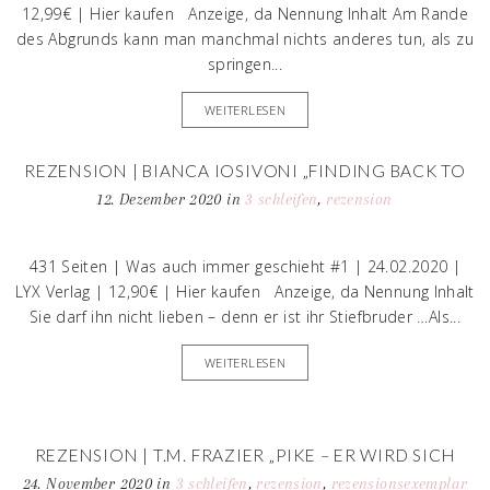
12,99€ | Hier kaufen Anzeige, da Nennung Inhalt Am Rande
des Abgrunds kann man manchmal nichts anderes tun, als zu
springen...
WEITERLESEN
REZENSION | BIANCA IOSIVONI „FINDING BACK TO
US“
12. Dezember 2020
in
3 schleifen
,
rezension
431 Seiten | Was auch immer geschieht #1 | 24.02.2020 |
LYX Verlag | 12,90€ | Hier kaufen Anzeige, da Nennung Inhalt
Sie darf ihn nicht lieben – denn er ist ihr Stiefbruder …Als...
WEITERLESEN
REZENSION | T.M. FRAZIER „PIKE – ER WIRD SICH
RÄCHEN“
24. November 2020
in
3 schleifen
,
rezension
,
rezensionsexemplar