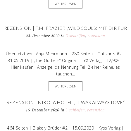
WEITERLESEN
REZENSION | T.M. FRAZIER „WILD SOULS: MIT DIR FÜR
IMMER“
23. Dezember 2020
in
3 schleifen
,
rezension
Übersetzt von: Anja Mehrmann | 280 Seiten | Outskirts #2 |
31.05.2019 | „The Outliers“ Original | LYX Verlag | 12,90€ |
Hier kaufen Anzeige, da Nennung Teil 2 einer Reihe, es
tauchen...
WEITERLESEN
REZENSION | NIKOLA HOTEL „IT WAS ALWAYS LOVE“
15. Dezember 2020
in
3 schleifen
,
rezension
464 Seiten | Blakely Brüder #2 | 15.09.2020 | Kyss Verlag |