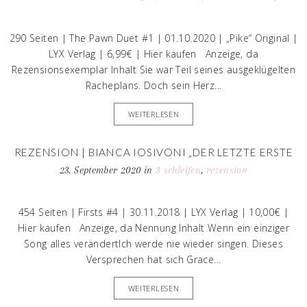
290 Seiten | The Pawn Duet #1 | 01.10.2020 | „Pike“ Original |
LYX Verlag | 6,99€ | Hier kaufen Anzeige, da
Rezensionsexemplar Inhalt Sie war Teil seines ausgeklügelten
Racheplans. Doch sein Herz...
WEITERLESEN
REZENSION | BIANCA IOSIVONI „DER LETZTE ERSTE
SONG“
23. September 2020
in
3 schleifen
,
rezension
454 Seiten | Firsts #4 | 30.11.2018 | LYX Verlag | 10,00€ |
Hier kaufen Anzeige, da Nennung Inhalt Wenn ein einziger
Song alles verändertIch werde nie wieder singen. Dieses
Versprechen hat sich Grace...
WEITERLESEN