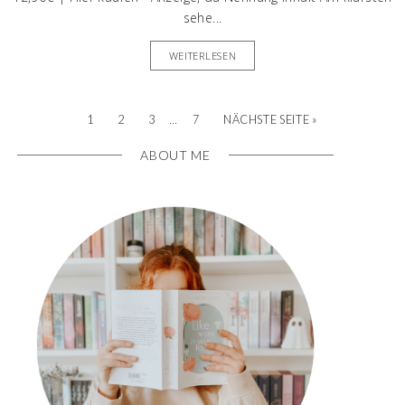
sehe...
WEITERLESEN
…
1
2
3
7
NÄCHSTE SEITE »
ABOUT ME