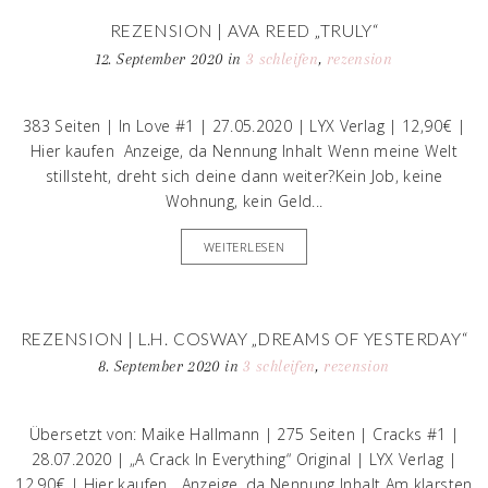
REZENSION | AVA REED „TRULY“
12. September 2020
in
3 schleifen
,
rezension
383 Seiten | In Love #1 | 27.05.2020 | LYX Verlag | 12,90€ |
Hier kaufen Anzeige, da Nennung Inhalt Wenn meine Welt
stillsteht, dreht sich deine dann weiter?Kein Job, keine
Wohnung, kein Geld...
WEITERLESEN
REZENSION | L.H. COSWAY „DREAMS OF YESTERDAY“
8. September 2020
in
3 schleifen
,
rezension
Übersetzt von: Maike Hallmann | 275 Seiten | Cracks #1 |
28.07.2020 | „A Crack In Everything“ Original | LYX Verlag |
12,90€ | Hier kaufen Anzeige, da Nennung Inhalt Am klarsten