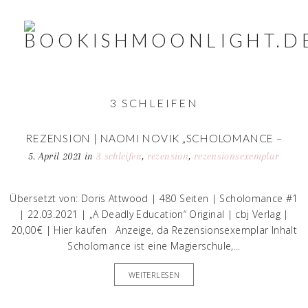
3 SCHLEIFEN
REZENSION | NAOMI NOVIK „SCHOLOMANCE –
TÖDLICHE LEKTION“
5. April 2021
in
3 schleifen
,
rezension
,
rezensionsexemplar
Übersetzt von: Doris Attwood | 480 Seiten | Scholomance #1
| 22.03.2021 | „A Deadly Education“ Original | cbj Verlag |
20,00€ | Hier kaufen Anzeige, da Rezensionsexemplar Inhalt
Scholomance ist eine Magierschule,...
WEITERLESEN