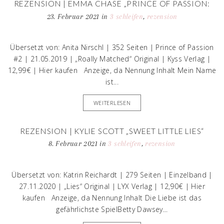
REZENSION | EMMA CHASE „PRINCE OF PASSION:
HENRY“
23. Februar 2021
in
3 schleifen
,
rezension
Übersetzt von: Anita Nirschl | 352 Seiten | Prince of Passion
#2 | 21.05.2019 | „Roally Matched“ Original | Kyss Verlag |
12,99€ | Hier kaufen Anzeige, da Nennung Inhalt Mein Name
ist...
WEITERLESEN
REZENSION | KYLIE SCOTT „SWEET LITTLE LIES“
8. Februar 2021
in
3 schleifen
,
rezension
Übersetzt von: Katrin Reichardt | 279 Seiten | Einzelband |
27.11.2020 | „Lies“ Original | LYX Verlag | 12,90€ | Hier
kaufen Anzeige, da Nennung Inhalt Die Liebe ist das
gefährlichste SpielBetty Dawsey...