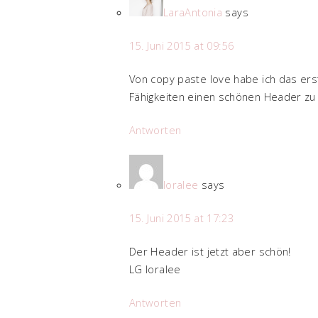
LaraAntonia
says
15. Juni 2015 at 09:56
Von copy paste love habe ich das er
Fähigkeiten einen schönen Header zu 
Antworten
loralee
says
15. Juni 2015 at 17:23
Der Header ist jetzt aber schön!
LG loralee
Antworten