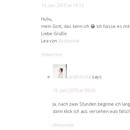
14. Juni 2015 at 19:12
Huhu,
mein Gott, das kenn ich 😀 Ich hasse es mi
Liebe Grüße
Lea von
Buchjunkie
Antworten
LaraAntonia
says
15. Juni 2015 at 09:53
Ja, nach zwei Stunden beginne ich la
dann klick ich aus versehen was falsc
Antworten