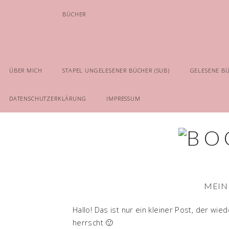
BÜCHER
ÜBER MICH
STAPEL UNGELESENER BÜCHER (SUB)
GELESENE B
DATENSCHUTZERKLÄRUNG
IMPRESSUM
MEIN
Hallo! Das ist nur ein kleiner Post, der w
herrscht 🙂