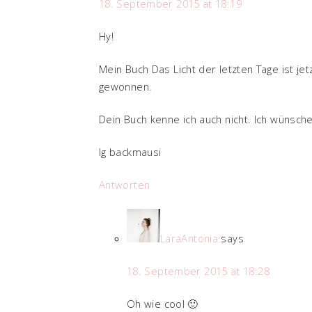
18. September 2015 at 18:19
Hy!
Mein Buch Das Licht der letzten Tage ist j
gewonnen.
Dein Buch kenne ich auch nicht. Ich wünsche
lg backmausi
Antworten
LaraAntonia
says
18. September 2015 at 18:28
Oh wie cool 🙂