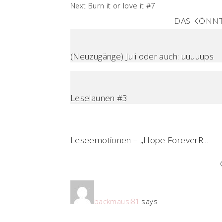
Burn it or love it #7
Next
DAS KÖNNT
(Neuzugänge) Juli oder auch: uuuuups
Leselaunen #3
Leseemotionen – „Hope ForeverR...
backmausi81
says