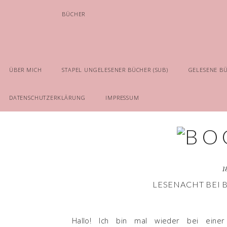
BÜCHER
ÜBER MICH
STAPEL UNGELESENER BÜCHER (SUB)
GELESENE B
DATENSCHUTZERKLÄRUNG
IMPRESSUM
1
LESENACHT BEI
Hallo! Ich bin mal wieder bei eine