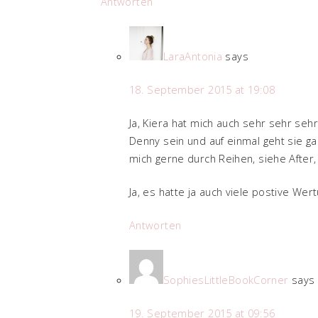
Antworten
LaraAntonia
says
18. September 2015 at 19:08
Ja, Kiera hat mich auch sehr sehr sehr
Denny sein und auf einmal geht sie gan
mich gerne durch Reihen, siehe After
Ja, es hatte ja auch viele postive Wer
Antworten
SophiesLittleBookCorner
says
19. September 2015 at 09:56