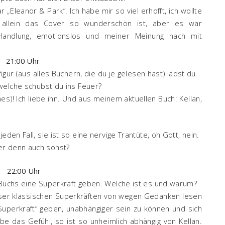
 „Eleanor & Park“. Ich habe mir so viel erhofft, ich wollte
n allein das Cover so wunderschön ist, aber es war
ne Handlung, emotionslos und meiner Meinung nach mit
21:00 Uhr
gur (aus alles Büchern, die du je gelesen hast) lädst du
 welche schubst du ins Feuer?
es)! Ich liebe ihn. Und aus meinem aktuellen Buch: Kellan,
eden Fall, sie ist so eine nervige Trantüte, oh Gott, nein.
er denn auch sonst?
22:00 Uhr
 Buchs eine Superkraft geben. Welche ist es und warum?
ieser klassischen Superkräften von wegen Gedanken lesen
„Superkraft“ geben, unabhängiger sein zu können und sich
be das Gefühl, so ist so unheimlich abhängig von Kellan.