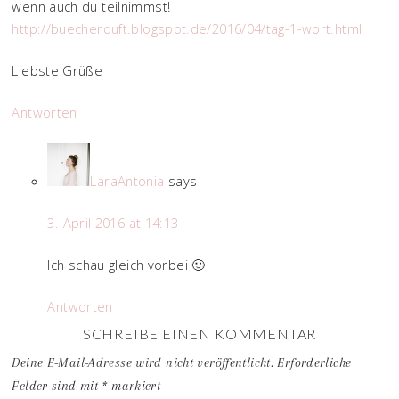
wenn auch du teilnimmst!
http://buecherduft.blogspot.de/2016/04/tag-1-wort.html
Liebste Grüße
Antworten
LaraAntonia
says
3. April 2016 at 14:13
Ich schau gleich vorbei 🙂
Antworten
SCHREIBE EINEN KOMMENTAR
Deine E-Mail-Adresse wird nicht veröffentlicht.
Erforderliche
Felder sind mit
*
markiert