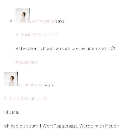
LaraAntonia
says
3. April 2016 at 14:12
Bitteschön, ich war wirklich positiv überrascht 🙂
Antworten
LaraAntonia
says
3. April 2016 at 12:53
Hi Lara,
Ich hab dich zum 1 Wort Tag getaggt. Würde mich freuen,