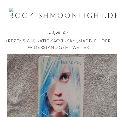
4. April 2016
(REZENSION) KATIE KACVINSKY „MADDIE – DER
WIDERSTAND GEHT WEITER