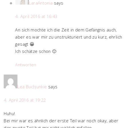
LaraAntonia
says
4. April 2016 at 16:43
An sich mochte ich die Zeit in dem Gefängnis auch,
aber es war mir zu unstrukturiert und zu kurz, ehrlich
gesagt 😀
Ich schätze schon 🙂
Antworten
Lea Buchjunkie
says
4. April 2016 at 19:22
Huhu!
Bei mir war es ähnlich der erste Teil war noch okay, aber
der zweite Teil hat mir nicht wirklich gefallen.