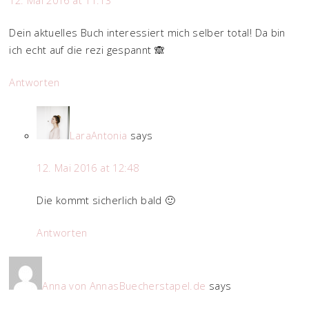
12. Mai 2016 at 11:13
Dein aktuelles Buch interessiert mich selber total! Da bin
ich echt auf die rezi gespannt 🙈
Antworten
LaraAntonia
says
12. Mai 2016 at 12:48
Die kommt sicherlich bald 🙂
Antworten
Anna von AnnasBuecherstapel.de
says