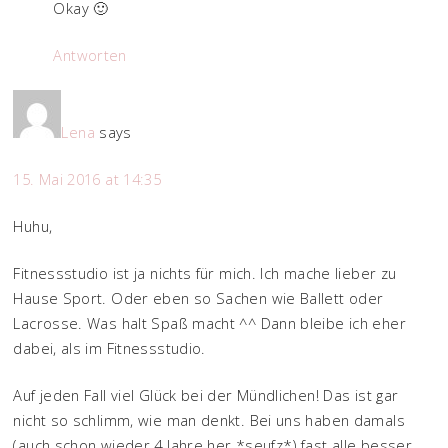
Okay 🙂
Antworten
Lena
says
15. Mai 2016 at 14:35
Huhu,
Fitnessstudio ist ja nichts für mich. Ich mache lieber zu
Hause Sport. Oder eben so Sachen wie Ballett oder
Lacrosse. Was halt Spaß macht ^^ Dann bleibe ich eher
dabei, als im Fitnessstudio.
Auf jeden Fall viel Glück bei der Mündlichen! Das ist gar
nicht so schlimm, wie man denkt. Bei uns haben damals
(auch schon wieder 4 Jahre her *seufz*) fast alle besser