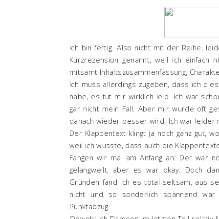
Ich bin fertig. Also nicht mit der Reihe, l
Kurzrezension genannt, weil ich einfach
mitsamt Inhaltszusammenfassung, Charakte
Ich muss allerdings zugeben, dass ich die
habe, es tut mir wirklich leid. Ich war sch
gar nicht mein Fall. Aber mir wurde oft ge
danach wieder besser wird. Ich war leider 
Der Klappentext klingt ja noch ganz gut, w
weil ich wusste, dass auch die Klappentexte
Fangen wir mal am Anfang an: Der war no
gelangweilt, aber es war okay. Doch da
Gründen fand ich es total seltsam, aus se
nicht und so sonderlich spannend war
Punktabzug.
Obwohl ich Dameon im letzten Teil relativ 