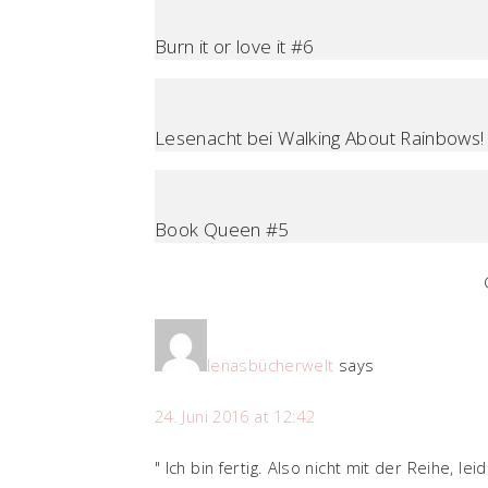
Burn it or love it #6
Lesenacht bei Walking About Rainbows! 
Book Queen #5
lenasbücherwelt
says
24. Juni 2016 at 12:42
" Ich bin fertig. Also nicht mit der Reihe, l