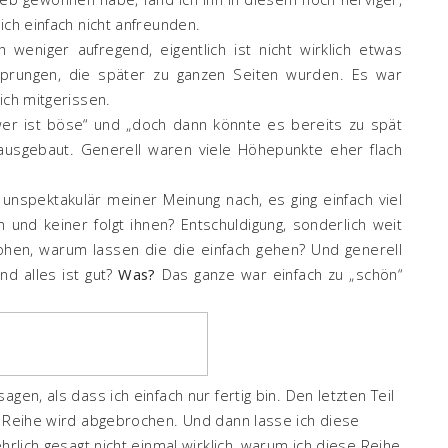
ich einfach nicht anfreunden.
weniger aufregend, eigentlich ist nicht wirklich etwas
sprungen, die später zu ganzen Seiten wurden. Es war
ich mitgerissen.
er ist böse“ und „doch dann könnte es bereits zu spät
ausgebaut. Generell waren viele Höhepunkte eher flach
r unspektakulär meiner Meinung nach, es ging einfach viel
 und keiner folgt ihnen? Entschuldigung, sonderlich weit
lohen, warum lassen die die einfach gehen? Und generell
nd alles ist gut?
Was?
Das ganze war einfach zu „schön“
gen, als dass ich einfach nur fertig bin. Den letzten Teil
e Reihe wird abgebrochen. Und dann lasse ich diese
hrlich gesagt nicht einmal wirklich, warum ich diese Reihe