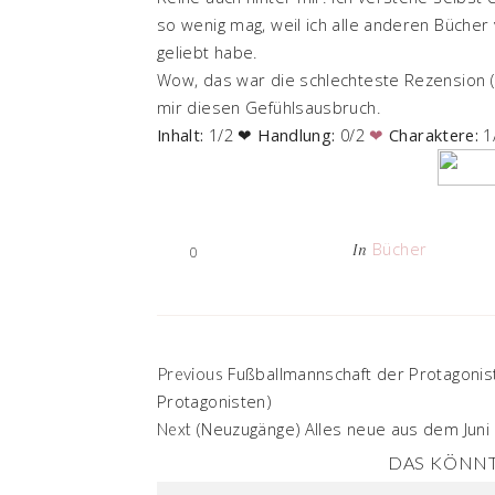
so wenig mag, weil ich alle anderen Bücher 
geliebt habe.
Wow, das war die schlechteste Rezension (v
mir diesen Gefühlsausbruch.
Inhalt:
1/2
❤
Handlung:
0/2
❤
Charaktere:
1
Bücher
In
0
Fußballmannschaft der Protagonis
Previous
Protagonisten)
(Neuzugänge) Alles neue aus dem Juni
Next
DAS KÖNNT