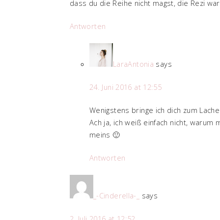
dass du die Reihe nicht magst, die Rezi wa
Antworten
LaraAntonia
says
24. Juni 2016 at 12:55
Wenigstens bringe ich dich zum Lache
Ach ja, ich weiß einfach nicht, warum m
meins 🙂
Antworten
_-Cinderella-_
says
2. Juli 2016 at 12:52