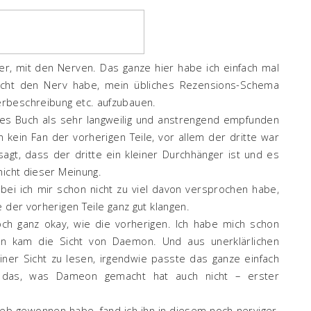
eider, mit den Nerven. Das ganze hier habe ich einfach mal
 nicht den Nerv habe, mein übliches Rezensions-Schema
rbeschreibung etc. aufzubauen.
ses Buch als sehr langweilig und anstrengend empfunden
on kein Fan der vorherigen Teile, vor allem der dritte war
sagt, dass der dritte ein kleiner Durchhänger ist und es
nicht dieser Meinung.
obei ich mir schon nicht zu viel davon versprochen habe,
 der vorherigen Teile ganz gut klangen.
ch ganz okay, wie die vorherigen. Ich habe mich schon
nn kam die Sicht von Daemon. Und aus unerklärlichen
iner Sicht zu lesen, irgendwie passte das ganze einfach
 das, was Dameon gemacht hat auch nicht – erster
lieb gewonnen habe, fand ich ihn in diesem noch nerviger,