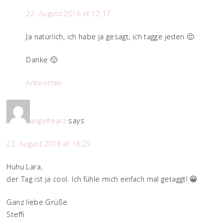
22. August 2016 at 12:17
Ja natürlich, ich habe ja gesagt, ich tagge jeden 🙂
Danke 🙂
Antworten
angeltearz
says
22. August 2016 at 16:29
Huhu Lara,
der Tag ist ja cool. Ich fühle mich einfach mal getaggt! 😀
Ganz liebe Grüße
Steffi