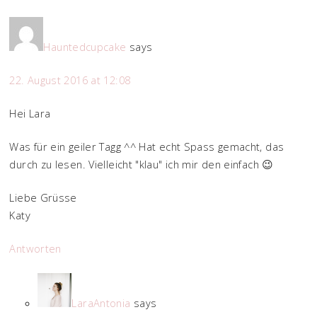
Hauntedcupcake
says
22. August 2016 at 12:08
Hei Lara
Was für ein geiler Tagg ^^ Hat echt Spass gemacht, das
durch zu lesen. Vielleicht "klau" ich mir den einfach 😉
Liebe Grüsse
Katy
Antworten
LaraAntonia
says