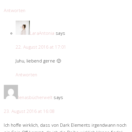
Antworten
LaraAntonia
says
22. August 2016 at 17:01
Juhu, liebend gerne 🙂
Antworten
lenasbücherwelt
says
23. August 2016 at 16:08
Ich hoffe wirklich, dass von Dark Elements irgendwann noch