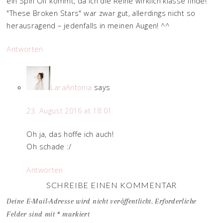
ein Spin Off kommt, da ich die Reihe wirklich klasse finde!
"These Broken Stars" war zwar gut, allerdings nicht so
herausragend – jedenfalls in meinen Augen! ^^
Antworten
LaraAntonia
says
23. August 2016 at 18:01
Oh ja, das hoffe ich auch!
Oh schade :/
Antworten
SCHREIBE EINEN KOMMENTAR
Deine E-Mail-Adresse wird nicht veröffentlicht.
Erforderliche
Felder sind mit
*
markiert