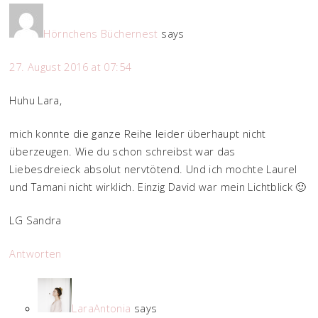
Hörnchens Büchernest
says
27. August 2016 at 07:54
Huhu Lara,
mich konnte die ganze Reihe leider überhaupt nicht
überzeugen. Wie du schon schreibst war das
Liebesdreieck absolut nervtötend. Und ich mochte Laurel
und Tamani nicht wirklich. Einzig David war mein Lichtblick 🙂
LG Sandra
Antworten
LaraAntonia
says