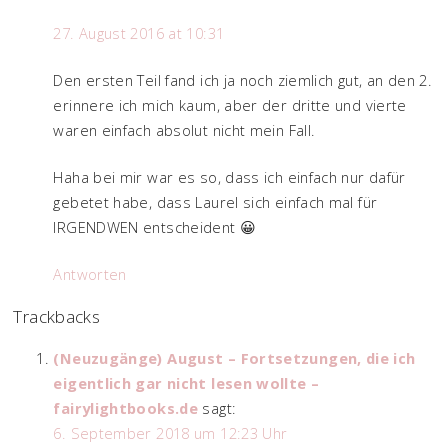
27. August 2016 at 10:31
Den ersten Teil fand ich ja noch ziemlich gut, an den 2.
erinnere ich mich kaum, aber der dritte und vierte
waren einfach absolut nicht mein Fall.
Haha bei mir war es so, dass ich einfach nur dafür
gebetet habe, dass Laurel sich einfach mal für
IRGENDWEN entscheident 😀
Antworten
Trackbacks
(Neuzugänge) August – Fortsetzungen, die ich
eigentlich gar nicht lesen wollte –
fairylightbooks.de
sagt:
6. September 2018 um 12:23 Uhr