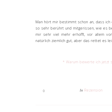
Man hört mir bestimmt schon an, dass ich 
so sehr berührt und mitgerissen, wie es be
mir sehr viel mehr erhofft, vor allem vo
natürlich ziemlich gut, aber das rettet es l
* Warum bewerte ich jetzt 
Rezension
In
0