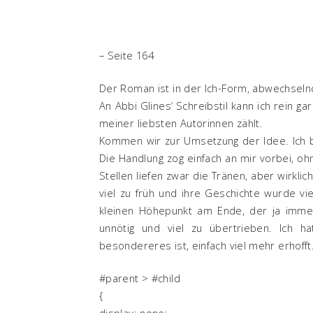
– Seite 164
Der Roman ist in der Ich-Form, abwechseln
An Abbi Glines‘ Schreibstil kann ich rein ga
meiner liebsten Autorinnen zählt.
Kommen wir zur Umsetzung der Idee. Ich b
Die Handlung zog einfach an mir vorbei, oh
Stellen liefen zwar die Tränen, aber wirkli
viel zu früh und ihre Geschichte wurde vi
kleinen Höhepunkt am Ende, der ja immer 
unnötig und viel zu übertrieben. Ich 
besondereres ist, einfach viel mehr erhofft
#parent > #child
{
display: none;