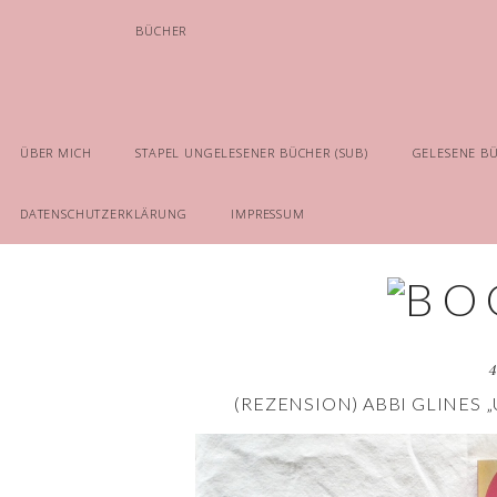
BÜCHER
ÜBER MICH
STAPEL UNGELESENER BÜCHER (SUB)
GELESENE B
DATENSCHUTZERKLÄRUNG
IMPRESSUM
4
(REZENSION) ABBI GLINES 