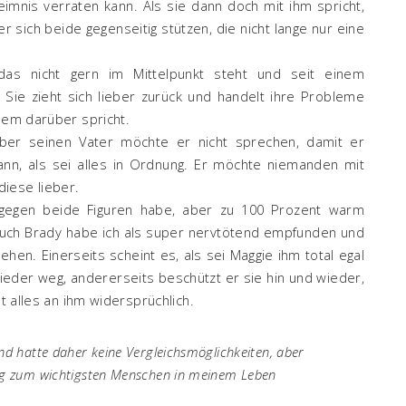
mnis verraten kann. Als sie dann doch mit ihm spricht,
der sich beide gegenseitig stützen, die nicht lange nur eine
das nicht gern im Mittelpunkt steht und seit einem
. Sie zieht sich lieber zurück und handelt ihre Probleme
ndem darüber spricht.
 über seinen Vater möchte er nicht sprechen, damit er
nn, als sei alles in Ordnung. Er möchte niemanden mit
iese lieber.
 gegen beide Figuren habe, aber zu 100 Prozent warm
Auch Brady habe ich als super nervtötend empfunden und
iehen. Einerseits scheint es, als sei Maggie ihm total egal
ieder weg, andererseits beschützt er sie hin und wieder,
st alles an ihm widersprüchlich.
und hatte daher keine Vergleichsmöglichkeiten, aber
tig zum wichtigsten Menschen in meinem Leben