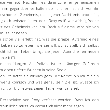
Reece verliebt. Nachdem es dann zu einer gemeinsamen
h ihm gegenüber verhalten soll und er hat sich von ihr
 schon ein Geheimnis, das in jener Nacht entstanden ist,
kt gleich zwishen ihnen, doch Roxy weiß wie wichtig Reece
mer das Geheimnis vor ihm. Doch auf einmal wird sie von
muss ihr helfen.
 schon viel erlebt hat, was sie prägte. Aufgrund eines
hr Leben so zu leben, wie sie will, sonst stellt sich selbst
cht führen, lieber bringt sie jeden Abend einen neuen
ce trifft.
nschneidungen. Als Polizist ist er ständigen Gefahren
en eben tiefere Wunden in seine Seele.
n, ich hatte sie wirklich gern. Mit Reece bin ich mir ein
 wenig komisch und was genau sein Ziel ist, wusste ich
icht wirklich etwas gegen ihn, er war ganz lieb.
Perspektive von Roxy verfasst worden. Dass ich den
ntrout liebe muss ich vermutlich nicht mehr sagen.