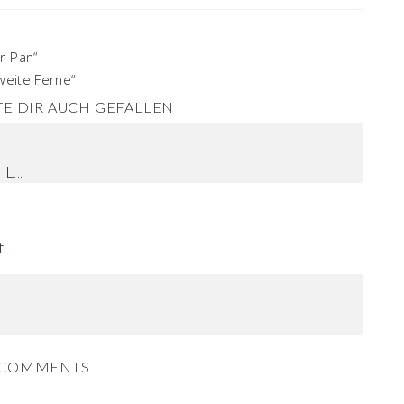
r Pan“
 weite Ferne“
E DIR AUCH GEFALLEN
L...
..
COMMENTS