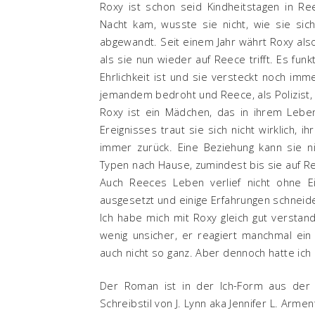
Roxy ist schon seid Kindheitstagen in 
Nacht kam, wusste sie nicht, wie sie sic
abgewandt. Seit einem Jahr währt Roxy also
als sie nun wieder auf Reece trifft. Es fun
Ehrlichkeit ist und sie versteckt noch im
jemandem bedroht und Reece, als Polizist, 
Roxy ist ein Mädchen, das in ihrem Leben
Ereignisses traut sie sich nicht wirklich, i
immer zurück. Eine Beziehung kann sie ni
Typen nach Hause, zumindest bis sie auf Ree
Auch Reeces Leben verlief nicht ohne Ei
ausgesetzt und einige Erfahrungen schneid
Ich habe mich mit Roxy gleich gut verstande
wenig unsicher, er reagiert manchmal ein
auch nicht so ganz. Aber dennoch hatte ich n
Der Roman ist in der Ich-Form aus der 
Schreibstil von J. Lynn aka Jennifer L. Arme