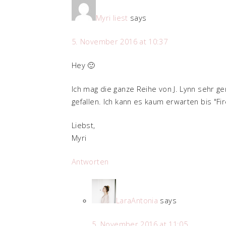
Myri liest
says
5. November 2016 at 10:37
Hey 🙂
Ich mag die ganze Reihe von J. Lynn sehr ge
gefallen. Ich kann es kaum erwarten bis "Fir
Liebst,
Myri
Antworten
LaraAntonia
says
5. November 2016 at 11:05