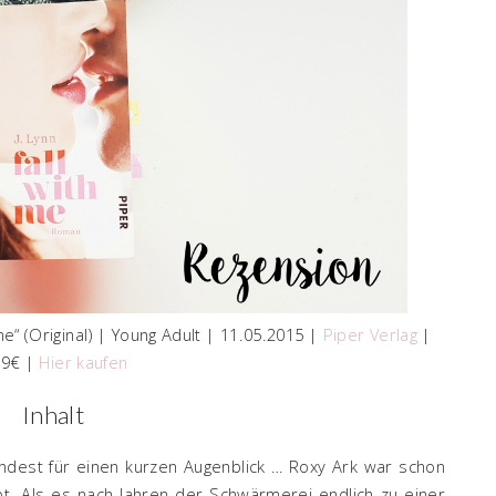
me“ (Original) | Young Adult | 11.05.2015 |
Piper Verlag
|
99€ |
Hier kaufen
Inhalt
mindest für einen kurzen Augenblick … Roxy Ark war schon
t. Als es nach Jahren der Schwärmerei endlich zu einer