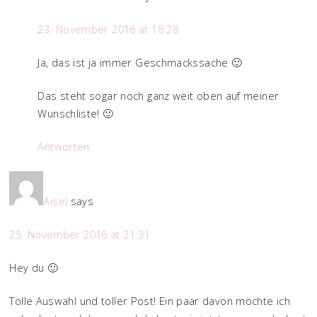
23. November 2016 at 18:28
Ja, das ist ja immer Geschmackssache 🙂
Das steht sogar noch ganz weit oben auf meiner
Wunschliste! 🙂
Antworten
Aisel
says
25. November 2016 at 21:31
Hey du 🙂
Tolle Auswahl und toller Post! Ein paar davon möchte ich