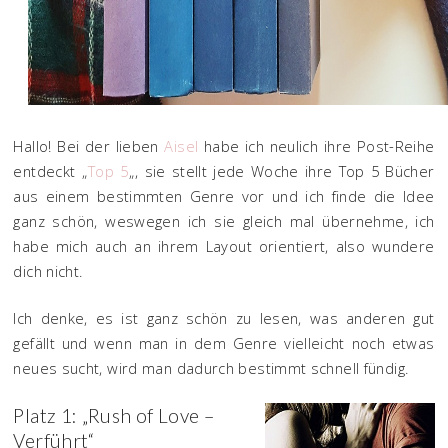
Hallo! Bei der lieben
Aisel
habe ich neulich ihre Post-Reihe
entdeckt „
Top 5
„, sie stellt jede Woche ihre Top 5 Bücher
aus einem bestimmten Genre vor und ich finde die Idee
ganz schön, weswegen ich sie gleich mal übernehme, ich
habe mich auch an ihrem Layout orientiert, also wundere
dich nicht.
Ich denke, es ist ganz schön zu lesen, was anderen gut
gefällt und wenn man in dem Genre vielleicht noch etwas
neues sucht, wird man dadurch bestimmt schnell fündig.
Platz 1: „Rush of Love –
Verführt“