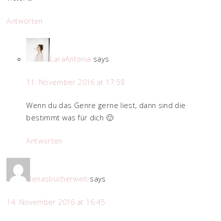
Antworten
LaraAntonia
says
11. November 2016 at 17:58
Wenn du das Genre gerne liest, dann sind die
bestimmt was für dich 🙂
Antworten
lenasbücherwelt
says
14. November 2016 at 16:45