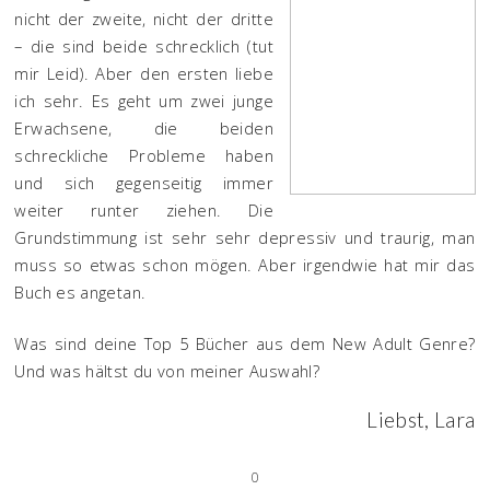
nicht der zweite, nicht der dritte
– die sind beide schrecklich (tut
mir Leid). Aber den ersten liebe
ich sehr. Es geht um zwei junge
Erwachsene, die beiden
schreckliche Probleme haben
und sich gegenseitig immer
weiter runter ziehen. Die
Grundstimmung ist sehr sehr depressiv und traurig, man
muss so etwas schon mögen. Aber irgendwie hat mir das
Buch es angetan.
Was sind deine Top 5 Bücher aus dem New Adult Genre?
Und was hältst du von meiner Auswahl?
Liebst, Lara
0