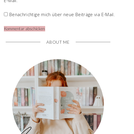
E-Mail.
Benachrichtige mich über neue Beiträge via E-Mail.
ABOUT ME