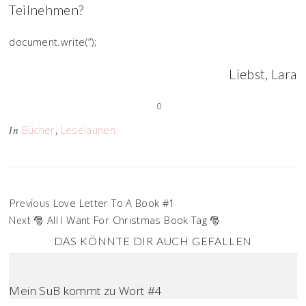
Teilnehmen?
document.write(“);
Liebst, Lara
0
Bücher
,
Leselaunen
In
Love Letter To A Book #1
Previous
🎅 All I Want For Christmas Book Tag 🎅
Next
DAS KÖNNTE DIR AUCH GEFALLEN
Mein SuB kommt zu Wort #4