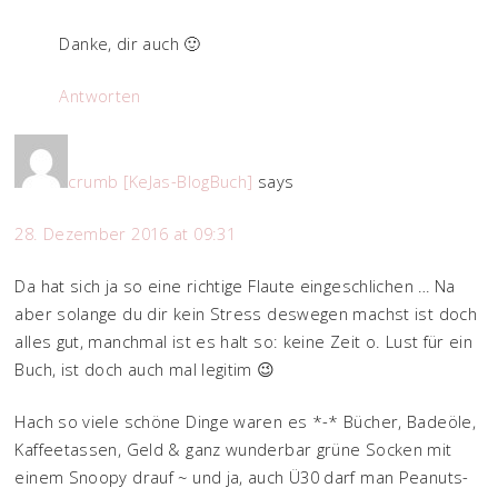
Danke, dir auch 🙂
Antworten
crumb [KeJas-BlogBuch]
says
28. Dezember 2016 at 09:31
Da hat sich ja so eine richtige Flaute eingeschlichen … Na
aber solange du dir kein Stress deswegen machst ist doch
alles gut, manchmal ist es halt so: keine Zeit o. Lust für ein
Buch, ist doch auch mal legitim 😉
Hach so viele schöne Dinge waren es *-* Bücher, Badeöle,
Kaffeetassen, Geld & ganz wunderbar grüne Socken mit
einem Snoopy drauf ~ und ja, auch Ü30 darf man Peanuts-