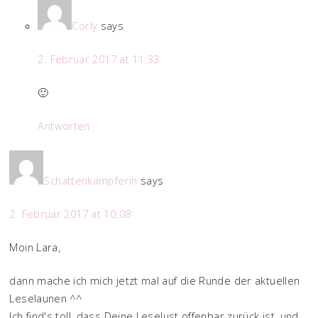
Corly
says
2. Februar 2017 at 11:33
🙂
Antworten
Schattenkämpferin
says
2. Februar 2017 at 10:08
Moin Lara,
dann mache ich mich jetzt mal auf die Runde der aktuellen
Leselaunen ^^
Ich find's toll, dass Deine Leselust offenbar zurück ist, und