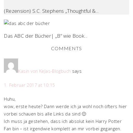
(Rezension) S.C. Stephens „Thoughtful &...
Das ABC der Bücher| „B“ wie Book...
COMMENTS
Kasin von KeJas-Blogbuch
says
1. Februar 2017 at 10:15
Huhu,
wow, erste heute? Dann werde ich ja wohl noch öfters hier
vorbei schauen bis alle Links da sind 🙂
Ich muss ja gestehen, dass ich absolut kein Harry Potter
Fan bin – ist irgendwie komplett an mir vorbei gegangen.