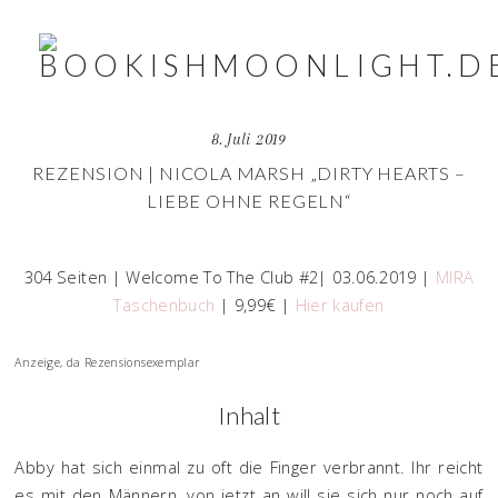
8. Juli 2019
REZENSION | NICOLA MARSH „DIRTY HEARTS –
LIEBE OHNE REGELN“
304 Seiten | Welcome To The Club #2| 03.06.2019 |
MIRA
Taschenbuch
| 9,99€ |
Hier kaufen
Anzeige, da Rezensionsexemplar
Inhalt
Abby hat sich einmal zu oft die Finger verbrannt. Ihr reicht
es mit den Männern, von jetzt an will sie sich nur noch auf