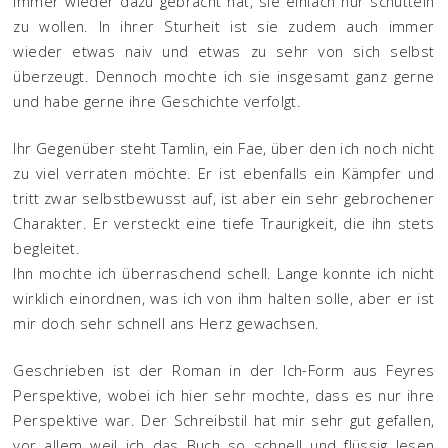
immer wieder dazu gebracht hat, sie einfach nur schütteln
zu wollen. In ihrer Sturheit ist sie zudem auch immer
wieder etwas naiv und etwas zu sehr von sich selbst
überzeugt. Dennoch mochte ich sie insgesamt ganz gerne
und habe gerne ihre Geschichte verfolgt.
Ihr Gegenüber steht Tamlin, ein Fae, über den ich noch nicht
zu viel verraten möchte. Er ist ebenfalls ein Kämpfer und
tritt zwar selbstbewusst auf, ist aber ein sehr gebrochener
Charakter. Er versteckt eine tiefe Traurigkeit, die ihn stets
begleitet.
Ihn mochte ich überraschend schell. Lange konnte ich nicht
wirklich einordnen, was ich von ihm halten solle, aber er ist
mir doch sehr schnell ans Herz gewachsen.
Geschrieben ist der Roman in der Ich-Form aus Feyres
Perspektive, wobei ich hier sehr mochte, dass es nur ihre
Perspektive war. Der Schreibstil hat mir sehr gut gefallen,
vor allem weil ich das Buch so schnell und flüssig lesen