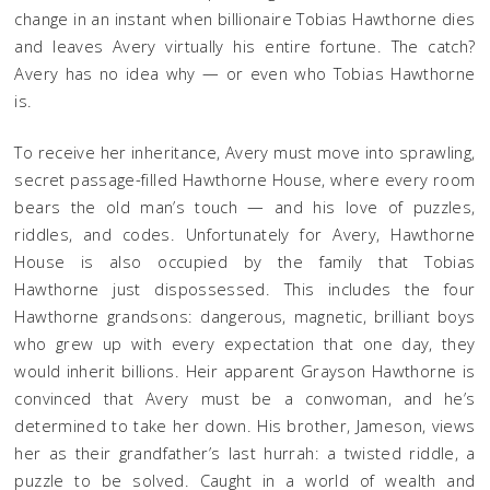
change in an instant when billionaire Tobias Hawthorne dies
and leaves Avery virtually his entire fortune. The catch?
Avery has no idea why — or even who Tobias Hawthorne
is.
To receive her inheritance, Avery must move into sprawling,
secret passage-filled Hawthorne House, where every room
bears the old man’s touch — and his love of puzzles,
riddles, and codes. Unfortunately for Avery, Hawthorne
House is also occupied by the family that Tobias
Hawthorne just dispossessed. This includes the four
Hawthorne grandsons: dangerous, magnetic, brilliant boys
who grew up with every expectation that one day, they
would inherit billions. Heir apparent Grayson Hawthorne is
convinced that Avery must be a conwoman, and he’s
determined to take her down. His brother, Jameson, views
her as their grandfather’s last hurrah: a twisted riddle, a
puzzle to be solved. Caught in a world of wealth and