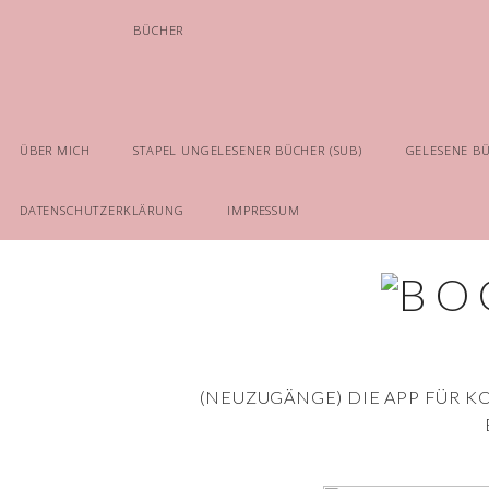
BÜCHER
ÜBER MICH
STAPEL UNGELESENER BÜCHER (SUB)
GELESENE B
DATENSCHUTZERKLÄRUNG
IMPRESSUM
(NEUZUGÄNGE) DIE APP FÜR K