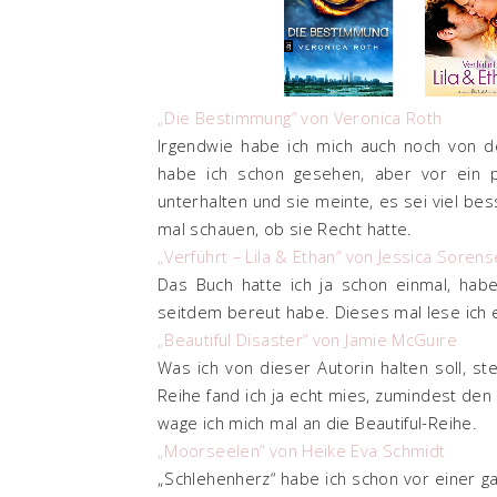
„Die Bestimmung“ von Veronica Roth
Irgendwie habe ich mich auch noch von d
habe ich schon gesehen, aber vor ein p
unterhalten und sie meinte, es sei viel be
mal schauen, ob sie Recht hatte.
„Verführt – Lila & Ethan“ von Jessica Soren
Das Buch hatte ich ja schon einmal, hab
seitdem bereut habe. Dieses mal lese ich es
„Beautiful Disaster“ von Jamie McGuire
Was ich von dieser Autorin halten soll, s
Reihe fand ich ja echt mies, zumindest den
wage ich mich mal an die Beautiful-Reihe.
„Moorseelen“ von Heike Eva Schmidt
„Schlehenherz“ habe ich schon vor einer ga