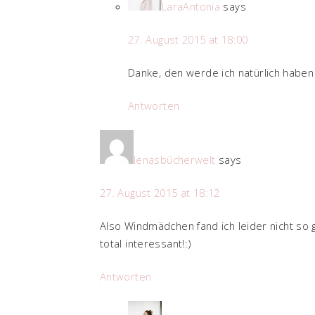
LaraAntonia
says
27. August 2015 at 18:00
Danke, den werde ich natürlich haben
Antworten
lenasbücherwelt
says
27. August 2015 at 18:12
Also Windmädchen fand ich leider nicht so gut
total interessant!:)
Antworten