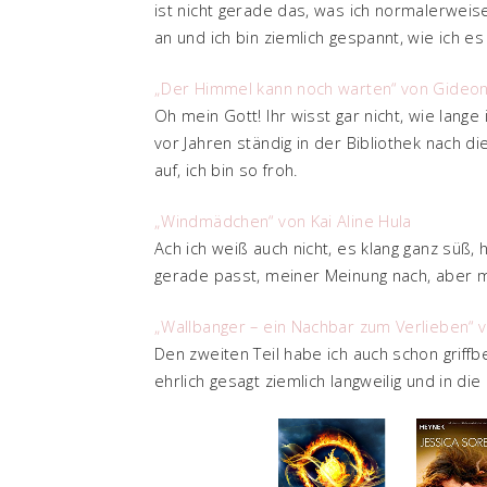
ist nicht gerade das, was ich normalerweise
an und ich bin ziemlich gespannt, wie ich e
„Der Himmel kann noch warten“ von Gide
Oh mein Gott! Ihr wisst gar nicht, wie lange
vor Jahren ständig in der Bibliothek nach d
auf, ich bin so froh.
„Windmädchen“ von Kai Aline Hula
Ach ich weiß auch nicht, es klang ganz süß,
gerade passt, meiner Meinung nach, aber m
„Wallbanger – ein Nachbar zum Verlieben“ v
Den zweiten Teil habe ich auch schon griffb
ehrlich gesagt ziemlich langweilig und in di