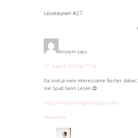
Leselaunen #27
Anonym
says
27. August 2015 at 17:34
Da sind ja viele interessante Bücher dabei:
Viel Spaß beim Lesen 😉
http://mintymoonlight.blogspot.de/
Antworten