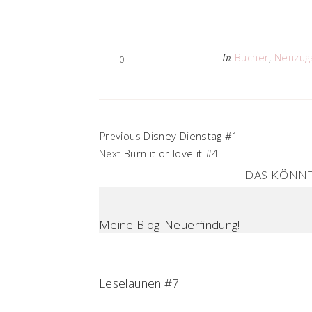
Bücher
,
Neuzug
In
0
Disney Dienstag #1
Previous
Burn it or love it #4
Next
DAS KÖNNT
Meine Blog-Neuerfindung!
Leselaunen #7