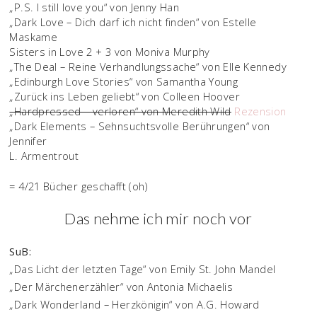
„P.S. I still love you“ von Jenny Han
„Dark Love – Dich darf ich nicht finden“ von Estelle
Maskame
Sisters in Love 2 + 3 von Moniva Murphy
„The Deal – Reine Verhandlungssache“ von Elle Kennedy
„Edinburgh Love Stories“ von Samantha Young
„Zurück ins Leben geliebt“ von Colleen Hoover
„Hardpressed – verloren“ von Meredith Wild
Rezension
„Dark Elements – Sehnsuchtsvolle Berührungen“ von
Jennifer
L. Armentrout
= 4/21 Bücher geschafft (oh)
Das nehme ich mir noch vor
SuB:
„Das Licht der letzten Tage“ von Emily St. John Mandel
„Der Märchenerzähler“ von Antonia Michaelis
„Dark Wonderland – Herzkönigin“ von A.G. Howard