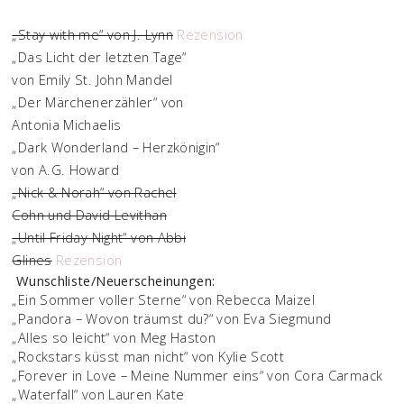
„Stay with me“ von J. Lynn
Rezension
„Das Licht der letzten Tage“
von Emily St. John Mandel
„Der Märchenerzähler“ von
Antonia Michaelis
„Dark Wonderland – Herzkönigin“
von A.G. Howard
„Nick & Norah“ von Rachel
Cohn und David Levithan
„Until Friday Night“ von Abbi
Glines
Rezension
Wunschliste/Neuerscheinungen:
„Ein Sommer voller Sterne“ von Rebecca Maizel
„Pandora – Wovon träumst du?“ von Eva Siegmund
„Alles so leicht“ von Meg Haston
„Rockstars küsst man nicht“ von Kylie Scott
„Forever in Love – Meine Nummer eins“ von Cora Carmack
„Waterfall“ von Lauren Kate