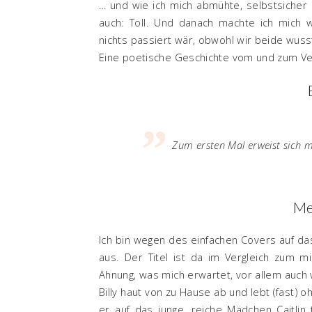
… und wie ich mich abmühte, selbstsicher z
auch: Toll. Und danach machte ich mich 
nichts passiert wär, obwohl wir beide wus
Eine poetische Geschichte vom und zum Ve
Zum ersten Mal erweist sich
m
Me
Ich bin wegen des einfachen Covers auf da
aus. Der Titel ist da im Vergleich zum min
Ahnung, was mich erwartet, vor allem auch w
Billy haut von zu Hause ab und lebt (fast) 
er auf das junge, reiche Mädchen Caitlin tri