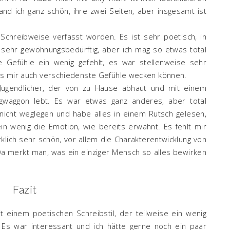
fand ich ganz schön, ihre zwei Seiten, aber insgesamt ist
chreibweise verfasst worden. Es ist sehr poetisch, in
sehr gewöhnungsbedürftig, aber ich mag so etwas total
e Gefühle ein wenig gefehlt, es war stellenweise sehr
 es mir auch verschiedenste Gefühle wecken können.
n Jugendlicher, der von zu Hause abhaut und mit einem
waggon lebt. Es war etwas ganz anderes, aber total
nicht weglegen und habe alles in einem Rutsch gelesen,
ein wenig die Emotion, wie bereits erwähnt. Es fehlt mir
irklich sehr schön, vor allem die Charakterentwicklung von
n. Da merkt man, was ein einziger Mensch so alles bewirken
Fazit
 einem poetischen Schreibstil, der teilweise ein wenig
Es war interessant und ich hätte gerne noch ein paar