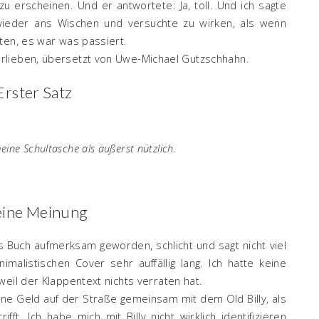
u erscheinen. Und er antwortete: Ja, toll. Und ich sagte
wieder ans Wischen und versuchte zu wirken, als wenn
sten, es war was passiert.
rlieben, übersetzt von Uwe-Michael Gutzschhahn.
Erster Satz
eine Schultasche als äußerst nützlich.
ine Meinung
s Buch aufmerksam geworden, schlicht und sagt nicht viel
imalistischen Cover sehr auffällig lang. Ich hatte keine
eil der Klappentext nichts verraten hat.
ohne Geld auf der Straße gemeinsam mit dem Old Billy, als
fft. Ich habe mich mit Billy nicht wirklich identifizieren