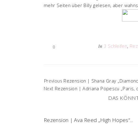
mehr Seiten über Billy gelesen, aber wahns
3 Schleifen
,
Rez
In
0
Rezension | Shana Gray „Diamond
Previous
Rezension | Adriana Popescu „Paris, d
Next
DAS KÖNNT
Rezension | Ava Reed „High Hopes“...