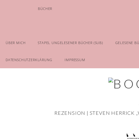
BÜCHER
ÜBER MICH
STAPEL UNGELESENER BÜCHER (SUB)
GELESENE B
DATENSCHUTZERKLÄRUNG
IMPRESSUM
REZENSION | STEVEN HERRICK „