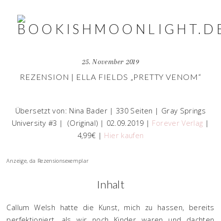
25. November 2019
REZENSION | ELLA FIELDS „PRETTY VENOM“
Übersetzt von: Nina Bader | 330 Seiten | Gray Springs
University #3 | (Original) | 02.09.2019 |
Forever Verlag
|
4,99€ |
Hier kaufen
Anzeige, da Rezensionsexemplar
Inhalt
Callum Welsh hatte die Kunst, mich zu hassen, bereits
perfektioniert, als wir noch Kinder waren und dachten