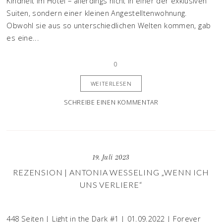
Kindheit im Hotel – allerdings nicht in einer der exklusiven
Suiten, sondern einer kleinen Angestelltenwohnung.
Obwohl sie aus so unterschiedlichen Welten kommen, gab
es eine...
0
WEITERLESEN
SCHREIBE EINEN KOMMENTAR
19. Juli 2023
REZENSION | ANTONIA WESSELING „WENN ICH
UNS VERLIERE“
448 Seiten | Light in the Dark #1 | 01.09.2022 | Forever