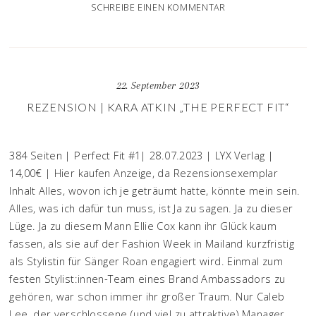
SCHREIBE EINEN KOMMENTAR
22. September 2023
REZENSION | KARA ATKIN „THE PERFECT FIT“
384 Seiten | Perfect Fit #1| 28.07.2023 | LYX Verlag |
14,00€ | Hier kaufen Anzeige, da Rezensionsexemplar
Inhalt Alles, wovon ich je geträumt hatte, könnte mein sein.
Alles, was ich dafür tun muss, ist Ja zu sagen. Ja zu dieser
Lüge. Ja zu diesem Mann Ellie Cox kann ihr Glück kaum
fassen, als sie auf der Fashion Week in Mailand kurzfristig
als Stylistin für Sänger Roan engagiert wird. Einmal zum
festen Stylist:innen-Team eines Brand Ambassadors zu
gehören, war schon immer ihr großer Traum. Nur Caleb
Lee, der verschlossene (und viel zu attraktive) Manager