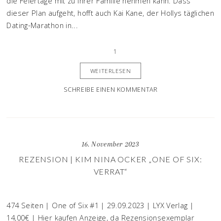
die Feiertage mit zu ihrer Familie nehmen kann. Dass
dieser Plan aufgeht, hofft auch Kai Kane, der Hollys täglichen
Dating-Marathon in...
1
WEITERLESEN
SCHREIBE EINEN KOMMENTAR
16. November 2023
REZENSION | KIM NINA OCKER „ONE OF SIX:
VERRAT“
474 Seiten | One of Six #1 | 29.09.2023 | LYX Verlag |
14,00€ | Hier kaufen Anzeige, da Rezensionsexemplar