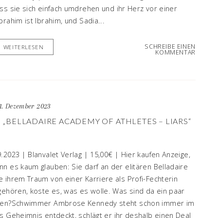
ss sie sich einfach umdrehen und ihr Herz vor einer
rahim ist Ibrahim, und Sadia...
SCHREIBE EINEN
WEITERLESEN
KOMMENTAR
1. Dezember 2023
 „BELLADAIRE ACADEMY OF ATHLETES – LIARS“
2023 | Blanvalet Verlag | 15,00€ | Hier kaufen Anzeige,
n es kaum glauben: Sie darf an der elitären Belladaire
 ihrem Traum von einer Karriere als Profi-Fechterin
gehören, koste es, was es wolle. Was sind da ein paar
achen?Schwimmer Ambrose Kennedy steht schon immer im
s Geheimnis entdeckt, schlägt er ihr deshalb einen Deal