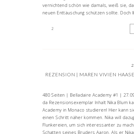
vernichtend schön wie damals, weiß sie, da
neuen Enttäuschung schützen sollte. Doch Ib
2
2
REZENSION | MAREN VIVIEN HAASE
480 Seiten | Belladaire Academy #1 | 27.09.
da Rezensionsexemplar Inhalt Nika Blum kan
Academy in Monaco studieren! Hier kann sie
einen Schritt näher kommen. Nika will dazu
Flunkereien, um sich interessanter zu m
Schatten seines Bruders Aaron. Als er Nika