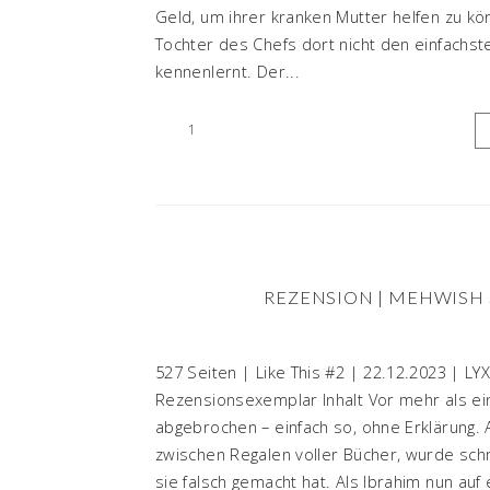
Geld, um ihrer kranken Mutter helfen zu könn
Tochter des Chefs dort nicht den einfachst
kennenlernt. Der...
1
REZENSION | MEHWISH 
527 Seiten | Like This #2 | 22.12.2023 | LY
Rezensionsexemplar Inhalt Vor mehr als ein
abgebrochen – einfach so, ohne Erklärung.
zwischen Regalen voller Bücher, wurde schm
sie falsch gemacht hat. Als Ibrahim nun auf 