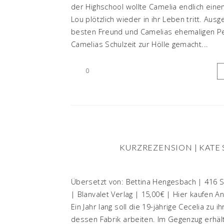
der Highschool wollte Camelia endlich eine
Lou plötzlich wieder in ihr Leben tritt. Au
besten Freund und Camelias ehemaligen Pe
Camelias Schulzeit zur Hölle gemacht...
0
KURZREZENSION | KATE
Übersetzt von: Bettina Hengesbach | 416 Se
| Blanvalet Verlag | 15,00€ | Hier kaufen A
Ein Jahr lang soll die 19-jährige Cecelia zu
dessen Fabrik arbeiten. Im Gegenzug erhä