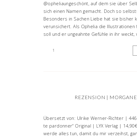
@opheliaungeschönt, auf dem sie über Selbs
sich einen Namen gemacht. Doch so selbstsic
Besonders in Sachen Liebe hat sie bisher
verunsichert. Als Ophelia die Illustration
soll und er ungeahnte Gefühle in ihr weckt, w
1
REZENSION | MORGANE
Übersetzt von: Ulrike Werner-Richter | 44
te pardonner“ Original | LYX Verlag | 14,90
werde alles tun, damit du mir verzeihst, ga