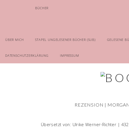
BÜCHER
ÜBER MICH
STAPEL UNGELESENER BÜCHER (SUB)
GELESENE B
DATENSCHUTZERKLÄRUNG
IMPRESSUM
REZENSION | MORGA
Übersetzt von: Ulrike Werner-Richter | 432